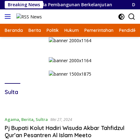
Langsung
S 2027, Fokus pada Pembangunan Berkelanjutan
Breaking News
Duku
ke
konten
Beranda
Berita
Politik
Hukum
Pemerintahan
Pendidika
Sulta
Agama
,
Berita
,
Sultra
Mei 27, 2024
Pj Bupati Kolut Hadiri Wisuda Akbar Tahfidzul
Qur’an Pesantren Al Islam Meeto