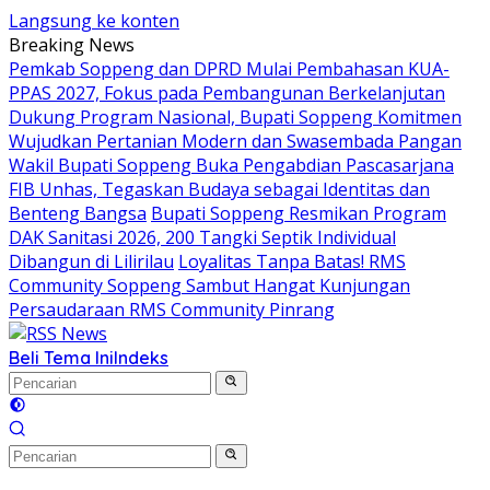
Langsung ke konten
Breaking News
Pemkab Soppeng dan DPRD Mulai Pembahasan KUA-
PPAS 2027, Fokus pada Pembangunan Berkelanjutan
Dukung Program Nasional, Bupati Soppeng Komitmen
Wujudkan Pertanian Modern dan Swasembada Pangan
Wakil Bupati Soppeng Buka Pengabdian Pascasarjana
FIB Unhas, Tegaskan Budaya sebagai Identitas dan
Benteng Bangsa
Bupati Soppeng Resmikan Program
DAK Sanitasi 2026, 200 Tangki Septik Individual
Dibangun di Lilirilau
Loyalitas Tanpa Batas! RMS
Community Soppeng Sambut Hangat Kunjungan
Persaudaraan RMS Community Pinrang
Beli Tema Ini
Indeks