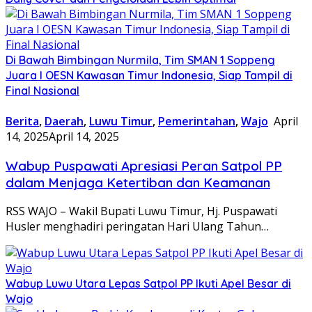
Di Bawah Bimbingan Nurmila, Tim SMAN 1 Soppeng
Juara I OESN Kawasan Timur Indonesia, Siap Tampil di
Final Nasional
Berita
,
Daerah
,
Luwu Timur
,
Pemerintahan
,
Wajo
April
14, 2025
April 14, 2025
Wabup Puspawati Apresiasi Peran Satpol PP
dalam Menjaga Ketertiban dan Keamanan
RSS WAJO – Wakil Bupati Luwu Timur, Hj. Puspawati
Husler menghadiri peringatan Hari Ulang Tahun…
Wabup Luwu Utara Lepas Satpol PP Ikuti Apel Besar di
Wajo