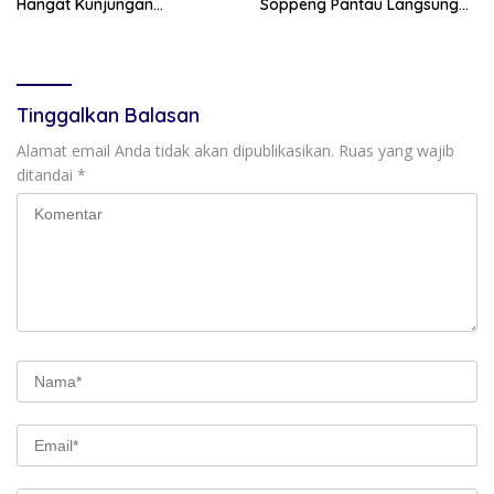
Hangat Kunjungan
Soppeng Pantau Langsung
Persaudaraan RMS
Kesiapan SRT 64
Community Pinrang
Tinggalkan Balasan
Alamat email Anda tidak akan dipublikasikan.
Ruas yang wajib
ditandai
*