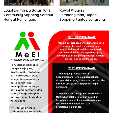
Loyalitas Tanpa Batas! RMS
Kawal Progres
Community Soppeng Sambut
Pembangunan, Bupati
Hangat Kunjungan
Soppeng Pantau Langsung
Persaudaraan RMS
Kesiapan SRT 64
Community Pinrang