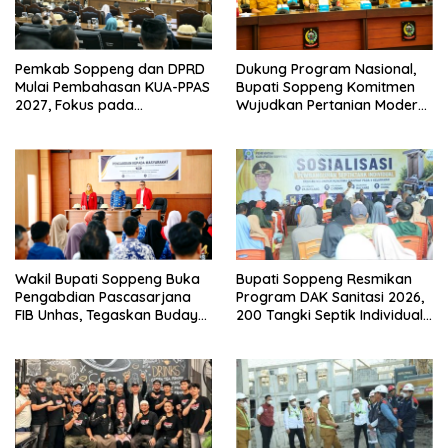
Pemkab Soppeng dan DPRD
Dukung Program Nasional,
Mulai Pembahasan KUA-PPAS
Bupati Soppeng Komitmen
2027, Fokus pada
Wujudkan Pertanian Modern
Pembangunan Berkelanjutan
dan Swasembada Pangan
Wakil Bupati Soppeng Buka
Bupati Soppeng Resmikan
Pengabdian Pascasarjana
Program DAK Sanitasi 2026,
FIB Unhas, Tegaskan Budaya
200 Tangki Septik Individual
sebagai Identitas dan
Dibangun di Lilirilau
Benteng Bangsa