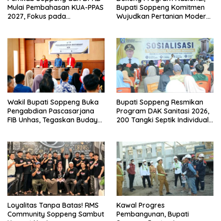
Mulai Pembahasan KUA-PPAS
Bupati Soppeng Komitmen
2027, Fokus pada
Wujudkan Pertanian Modern
Pembangunan Berkelanjutan
dan Swasembada Pangan
Wakil Bupati Soppeng Buka
Bupati Soppeng Resmikan
Pengabdian Pascasarjana
Program DAK Sanitasi 2026,
FIB Unhas, Tegaskan Budaya
200 Tangki Septik Individual
sebagai Identitas dan
Dibangun di Lilirilau
Benteng Bangsa
Loyalitas Tanpa Batas! RMS
Kawal Progres
Community Soppeng Sambut
Pembangunan, Bupati