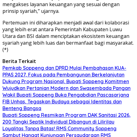
mengakses layanan keuangan yang sesuai dengan
prinsip syariah,” ujarnya.
Pertemuan ini diharapkan menjadi awal dari kolaborasi
yang lebih erat antara Pemerintah Kabupaten Luwu
Utara dan BSI dalam menciptakan ekosistem keuangan
syariah yang lebih luas dan bermanfaat bagi masyarakat.
(*)
Berita Terkait
Pemkab Soppeng dan DPRD Mulai Pembahasan KUA-
PPAS 2027, Fokus pada Pembangunan Berkelanjutan
Dukung Program Nasional, Bupati Soppeng Komitmen
Wujudkan Pertanian Modern dan Swasembada Pangan
Wakil Bupati Soppeng Buka Pengabdian Pascasarjana
FIB Unhas, Tegaskan Budaya sebagai Identitas dan
Benteng Bangsa
Bupati Soppeng Resmikan Program DAK Sanitasi 2026,
200 Tangki Septik Individual Dibangun di Lilirilau
Loyalitas Tanpa Batas! RMS Community Soppeng
Sambut Hangat Kunjungan Persaudaraan RMS