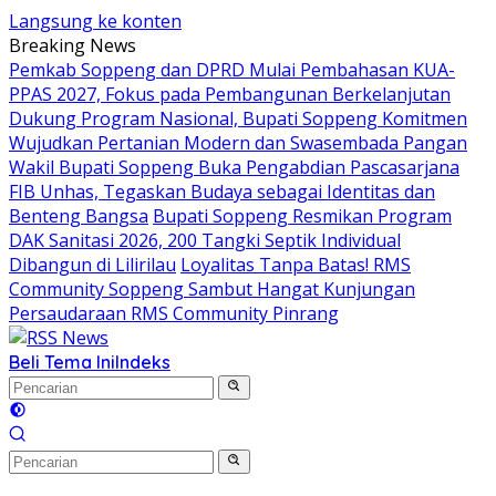
Langsung ke konten
Breaking News
Pemkab Soppeng dan DPRD Mulai Pembahasan KUA-
PPAS 2027, Fokus pada Pembangunan Berkelanjutan
Dukung Program Nasional, Bupati Soppeng Komitmen
Wujudkan Pertanian Modern dan Swasembada Pangan
Wakil Bupati Soppeng Buka Pengabdian Pascasarjana
FIB Unhas, Tegaskan Budaya sebagai Identitas dan
Benteng Bangsa
Bupati Soppeng Resmikan Program
DAK Sanitasi 2026, 200 Tangki Septik Individual
Dibangun di Lilirilau
Loyalitas Tanpa Batas! RMS
Community Soppeng Sambut Hangat Kunjungan
Persaudaraan RMS Community Pinrang
Beli Tema Ini
Indeks