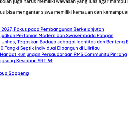
sekolah juga harus memiliki wawasan yang luas agar mampu
us bisa mengantar siswa memiliki kemauan dan kemampuan u
2027, Fokus pada Pembangunan Berkelanjutan
ujudkan Pertanian Modern dan Swasembada Pangan
B Unhas, Tegaskan Budaya sebagai Identitas dan Benteng
angki Septik Individual Dibangun di Lilirilau
 Hangat Kunjungan Persaudaraan RMS Community Pinrang
ngsung Kesiapan SRT 64
bup Soppeng