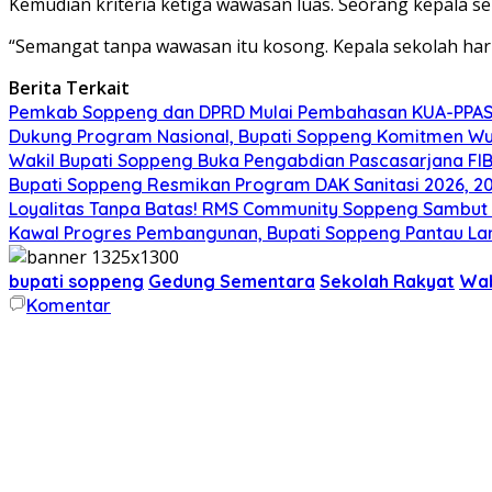
Kemudian kriteria ketiga wawasan luas. Seorang kepala 
“Semangat tanpa wawasan itu kosong. Kepala sekolah har
Berita Terkait
Pemkab Soppeng dan DPRD Mulai Pembahasan KUA-PPAS 
Dukung Program Nasional, Bupati Soppeng Komitmen W
Wakil Bupati Soppeng Buka Pengabdian Pascasarjana FI
Bupati Soppeng Resmikan Program DAK Sanitasi 2026, 200 T
Loyalitas Tanpa Batas! RMS Community Soppeng Sambut
Kawal Progres Pembangunan, Bupati Soppeng Pantau La
bupati soppeng
Gedung Sementara
Sekolah Rakyat
Wa
Komentar