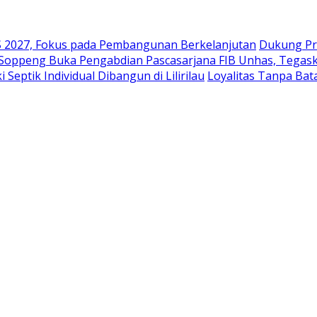
2027, Fokus pada Pembangunan Berkelanjutan
Dukung Pr
 Soppeng Buka Pengabdian Pascasarjana FIB Unhas, Tegask
eptik Individual Dibangun di Lilirilau
Loyalitas Tanpa Ba