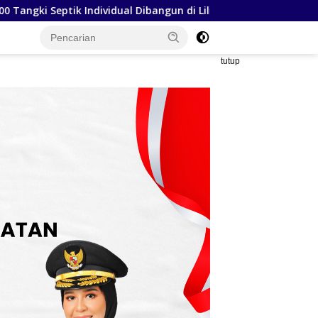
Lilirilau
Loyalitas Tanpa Batas! RMS Community Sop
tutup