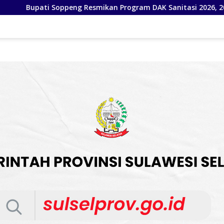
m DAK Sanitasi 2026, 200 Tangki Septik Individual Dibangun di 