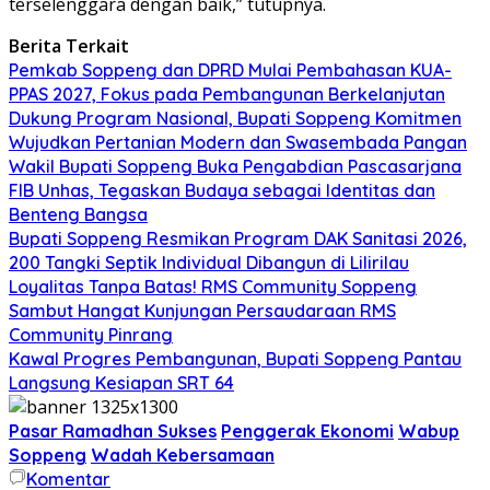
terselenggara dengan baik,” tutupnya.
Berita Terkait
Pemkab Soppeng dan DPRD Mulai Pembahasan KUA-
PPAS 2027, Fokus pada Pembangunan Berkelanjutan
Dukung Program Nasional, Bupati Soppeng Komitmen
Wujudkan Pertanian Modern dan Swasembada Pangan
Wakil Bupati Soppeng Buka Pengabdian Pascasarjana
FIB Unhas, Tegaskan Budaya sebagai Identitas dan
Benteng Bangsa
Bupati Soppeng Resmikan Program DAK Sanitasi 2026,
200 Tangki Septik Individual Dibangun di Lilirilau
Loyalitas Tanpa Batas! RMS Community Soppeng
Sambut Hangat Kunjungan Persaudaraan RMS
Community Pinrang
Kawal Progres Pembangunan, Bupati Soppeng Pantau
Langsung Kesiapan SRT 64
Pasar Ramadhan Sukses
Penggerak Ekonomi
Wabup
Soppeng
Wadah Kebersamaan
Komentar