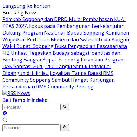
Langsung ke konten
Breaking News
Pemkab Soppeng dan DPRD Mulai Pembahasan KUA-
PPAS 2027, Fokus pada Pembangunan Berkelanjutan
Dukung Program Nasional, Bupati Soppeng Komitmen
Wujudkan Pertanian Modern dan Swasembada Pangan
Wakil Bupati Soppeng Buka Pengabdian Pascasarjana
FIB Unhas, Tegaskan Budaya sebagai Identitas dan
Benteng Bangsa
Bupati Soppeng Resmikan Program
DAK Sanitasi 2026, 200 Tangki Septik Individual
Dibangun di Lilirilau
Loyalitas Tanpa Batas! RMS
Community Soppeng Sambut Hangat Kunjungan
Persaudaraan RMS Community Pinrang
Beli Tema Ini
Indeks