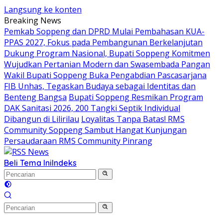
Langsung ke konten
Breaking News
Pemkab Soppeng dan DPRD Mulai Pembahasan KUA-
PPAS 2027, Fokus pada Pembangunan Berkelanjutan
Dukung Program Nasional, Bupati Soppeng Komitmen
Wujudkan Pertanian Modern dan Swasembada Pangan
Wakil Bupati Soppeng Buka Pengabdian Pascasarjana
FIB Unhas, Tegaskan Budaya sebagai Identitas dan
Benteng Bangsa
Bupati Soppeng Resmikan Program
DAK Sanitasi 2026, 200 Tangki Septik Individual
Dibangun di Lilirilau
Loyalitas Tanpa Batas! RMS
Community Soppeng Sambut Hangat Kunjungan
Persaudaraan RMS Community Pinrang
Beli Tema Ini
Indeks