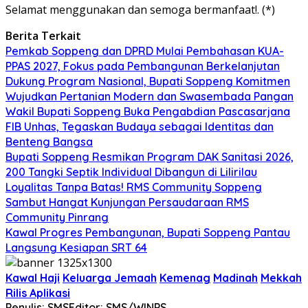
Selamat menggunakan dan semoga bermanfaat!. (*)
Berita Terkait
Pemkab Soppeng dan DPRD Mulai Pembahasan KUA-
PPAS 2027, Fokus pada Pembangunan Berkelanjutan
Dukung Program Nasional, Bupati Soppeng Komitmen
Wujudkan Pertanian Modern dan Swasembada Pangan
Wakil Bupati Soppeng Buka Pengabdian Pascasarjana
FIB Unhas, Tegaskan Budaya sebagai Identitas dan
Benteng Bangsa
Bupati Soppeng Resmikan Program DAK Sanitasi 2026,
200 Tangki Septik Individual Dibangun di Lilirilau
Loyalitas Tanpa Batas! RMS Community Soppeng
Sambut Hangat Kunjungan Persaudaraan RMS
Community Pinrang
Kawal Progres Pembangunan, Bupati Soppeng Pantau
Langsung Kesiapan SRT 64
Kawal Haji
Keluarga Jemaah
Kemenag
Madinah
Mekkah
Rilis Aplikasi
Penulis: SMS
Editor: SMS/WINPS