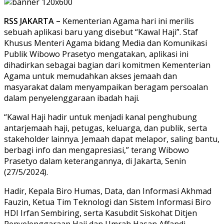
RSS JAKARTA –
Kementerian Agama hari ini merilis
sebuah aplikasi baru yang disebut “Kawal Haji”. Staf
Khusus Menteri Agama bidang Media dan Komunikasi
Publik Wibowo Prasetyo mengatakan, aplikasi ini
dihadirkan sebagai bagian dari komitmen Kementerian
Agama untuk memudahkan akses jemaah dan
masyarakat dalam menyampaikan beragam persoalan
dalam penyelenggaraan ibadah haji.
“Kawal Haji hadir untuk menjadi kanal penghubung
antarjemaah haji, petugas, keluarga, dan publik, serta
stakeholder lainnya. Jemaah dapat melapor, saling bantu,
berbagi info dan mengapresiasi,” terang Wibowo
Prasetyo dalam keterangannya, di Jakarta, Senin
(27/5/2024).
Hadir, Kepala Biro Humas, Data, dan Informasi Akhmad
Fauzin, Ketua Tim Teknologi dan Sistem Informasi Biro
HDI Irfan Sembiring, serta Kasubdit Siskohat Ditjen
Penyelenggaraan Haji dan Umrah Hasan Affandi.