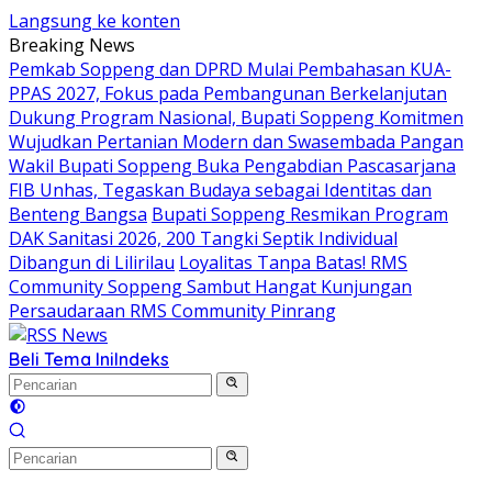
Langsung ke konten
Breaking News
Pemkab Soppeng dan DPRD Mulai Pembahasan KUA-
PPAS 2027, Fokus pada Pembangunan Berkelanjutan
Dukung Program Nasional, Bupati Soppeng Komitmen
Wujudkan Pertanian Modern dan Swasembada Pangan
Wakil Bupati Soppeng Buka Pengabdian Pascasarjana
FIB Unhas, Tegaskan Budaya sebagai Identitas dan
Benteng Bangsa
Bupati Soppeng Resmikan Program
DAK Sanitasi 2026, 200 Tangki Septik Individual
Dibangun di Lilirilau
Loyalitas Tanpa Batas! RMS
Community Soppeng Sambut Hangat Kunjungan
Persaudaraan RMS Community Pinrang
Beli Tema Ini
Indeks