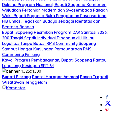
Dukung Program Nasional, Bupati Soppeng Komitmen
Wujudkan Pertanian Modern dan Swasembada Pangan
Wakil Bupati Soppeng Buka Pengabdian Pascasarjana
FIB Unhas, Tegaskan Budaya sebagai Identitas dan
Benteng Bangsa
Bupati Soppeng Resmikan Program DAK Sanitasi 2026,
200 Tangki Septik Individual Dibangun di Lilirilau
Loyalitas Tanpa Batas! RMS Community Soppeng
Sambut Hangat Kunjungan Persaudaraan RMS
Community Pinrang
Kawal Progres Pembangunan, Bupati Soppeng Pantau
Langsung Kesiapan SRT 64
Bupati Pinrang
Pantai Harapan Ammani
Pasca Tragedi
Wisatawan Tenggelam
Komentar