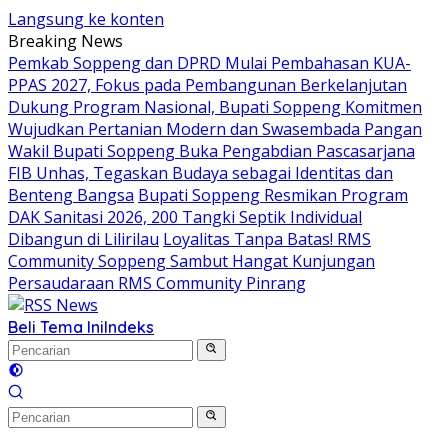
Langsung ke konten
Breaking News
Pemkab Soppeng dan DPRD Mulai Pembahasan KUA-
PPAS 2027, Fokus pada Pembangunan Berkelanjutan
Dukung Program Nasional, Bupati Soppeng Komitmen
Wujudkan Pertanian Modern dan Swasembada Pangan
Wakil Bupati Soppeng Buka Pengabdian Pascasarjana
FIB Unhas, Tegaskan Budaya sebagai Identitas dan
Benteng Bangsa
Bupati Soppeng Resmikan Program
DAK Sanitasi 2026, 200 Tangki Septik Individual
Dibangun di Lilirilau
Loyalitas Tanpa Batas! RMS
Community Soppeng Sambut Hangat Kunjungan
Persaudaraan RMS Community Pinrang
Beli Tema Ini
Indeks