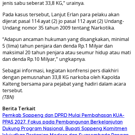
jenis sabu seberat 33,8 KG,” urainya.
Pada kasus tersebut, Lanjut Erlan para pelaku akan
dijerat pasal 114 ayat (2) jo pasal 112 ayat (2) Undang-
Undang nomor 35 tahun 2009 tentang Narkotika.
“Adapun ancaman hukuman yang disangkakan, minimal
5 (lima) tahun penjara dan denda Rp.1 Milyar dan
maksimal 20 tahun penjara atau seumur hidup atau mati
dan denda Rp.10 Milyar,” ungkapnya.
Sebagai informasi, kegiatan konfrensi pers diakhiri
dengan pemusnahan 33,8 KG narkoba oleh Kapolda
Kalteng bersama para pejabat yang hadiri dalam acara
tersebut.
(TBN)
Berita Terkait
Pemkab Soppeng dan DPRD Mulai Pembahasan KUA-
PPAS 2027, Fokus pada Pembangunan Berkelanjutan
Dukung Program Nasional, Bupati Soppeng Komitmen
Wujudkan Pertanian Modern dan Swasembada Pangan