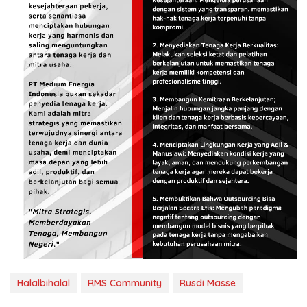
Halalbihalal
RMS Community
Rusdi Masse