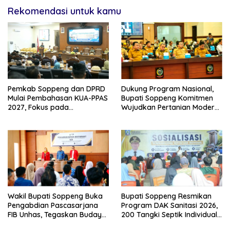
Rekomendasi untuk kamu
Pemkab Soppeng dan DPRD
Dukung Program Nasional,
Mulai Pembahasan KUA-PPAS
Bupati Soppeng Komitmen
2027, Fokus pada
Wujudkan Pertanian Modern
Pembangunan Berkelanjutan
dan Swasembada Pangan
Wakil Bupati Soppeng Buka
Bupati Soppeng Resmikan
Pengabdian Pascasarjana
Program DAK Sanitasi 2026,
FIB Unhas, Tegaskan Budaya
200 Tangki Septik Individual
sebagai Identitas dan
Dibangun di Lilirilau