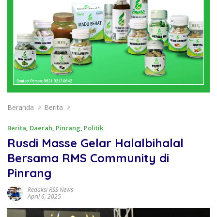
Beranda
Berita
Berita
,
Daerah
,
Pinrang
,
Politik
Rusdi Masse Gelar Halalbihalal
Bersama RMS Community di
Pinrang
Redaksi RSS News
April 6, 2025