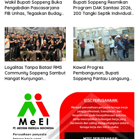
Wakil Bupati Soppeng Buka
Bupati Soppeng Resmikan
Pengabdian Pascasarjana
Program DAK Sanitasi 2026,
FIB Unhas, Tegaskan Budaya
200 Tangki Septik Individual
sebagai Identitas dan
Dibangun di Lilirilau
Benteng Bangsa
Loyalitas Tanpa Batas! RMS
Kawal Progres
Community Soppeng Sambut
Pembangunan, Bupati
Hangat Kunjungan
Soppeng Pantau Langsung
Persaudaraan RMS
Kesiapan SRT 64
Community Pinrang