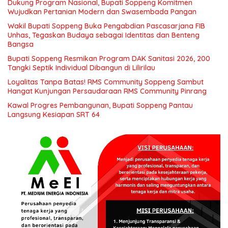
Dukung Program Nasional, Bupati Soppeng Komitmen
Wujudkan Pertanian Modern dan Swasembada Pangan
Wakil Bupati Soppeng Buka Pengabdian Pascasarjana FIB
Unhas, Tegaskan Budaya sebagai Identitas dan Benteng
Bangsa
Bupati Soppeng Resmikan Program DAK Sanitasi 2026, 200
Tangki Septik Individual Dibangun di Lilirilau
Loyalitas Tanpa Batas! RMS Community Soppeng Sambut
Hangat Kunjungan Persaudaraan RMS Community Pinrang
Kawal Progres Pembangunan, Bupati Soppeng Pantau
Langsung Kesiapan SRT 64