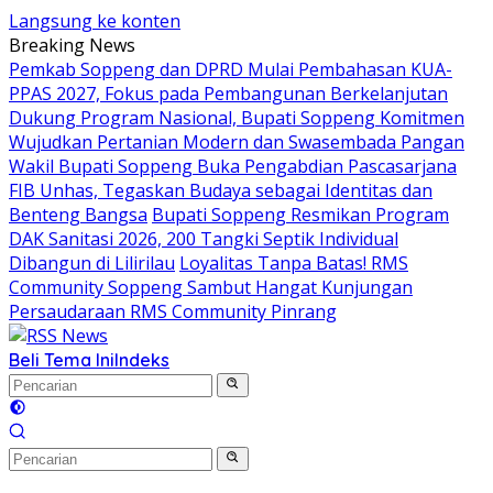
Langsung ke konten
Breaking News
Pemkab Soppeng dan DPRD Mulai Pembahasan KUA-
PPAS 2027, Fokus pada Pembangunan Berkelanjutan
Dukung Program Nasional, Bupati Soppeng Komitmen
Wujudkan Pertanian Modern dan Swasembada Pangan
Wakil Bupati Soppeng Buka Pengabdian Pascasarjana
FIB Unhas, Tegaskan Budaya sebagai Identitas dan
Benteng Bangsa
Bupati Soppeng Resmikan Program
DAK Sanitasi 2026, 200 Tangki Septik Individual
Dibangun di Lilirilau
Loyalitas Tanpa Batas! RMS
Community Soppeng Sambut Hangat Kunjungan
Persaudaraan RMS Community Pinrang
Beli Tema Ini
Indeks