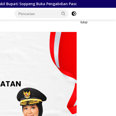
 Pascasarjana FIB Unhas, Tegaskan Budaya sebagai Identitas
tutup