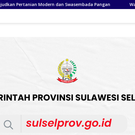
sembada Pangan
Wakil Bupati Soppeng Buka Pengabdian