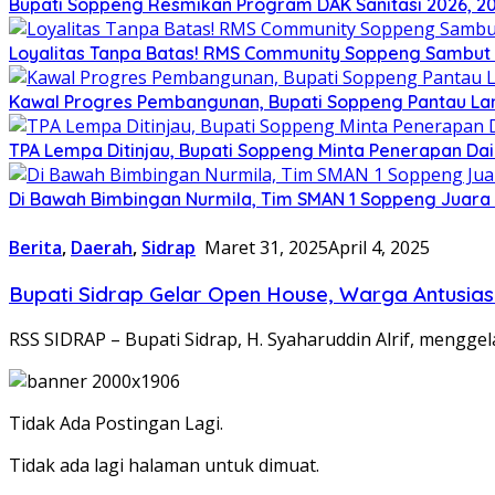
Bupati Soppeng Resmikan Program DAK Sanitasi 2026, 200 T
Loyalitas Tanpa Batas! RMS Community Soppeng Sambut
Kawal Progres Pembangunan, Bupati Soppeng Pantau La
TPA Lempa Ditinjau, Bupati Soppeng Minta Penerapan Dai
Di Bawah Bimbingan Nurmila, Tim SMAN 1 Soppeng Juara I
Berita
,
Daerah
,
Sidrap
Maret 31, 2025
April 4, 2025
Bupati Sidrap Gelar Open House, Warga Antusias
RSS SIDRAP – Bupati Sidrap, H. Syaharuddin Alrif, mengg
Tidak Ada Postingan Lagi.
Tidak ada lagi halaman untuk dimuat.