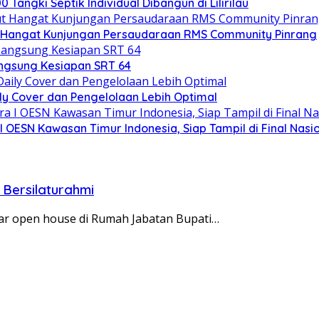
angki Septik Individual Dibangun di Lilirilau
 Hangat Kunjungan Persaudaraan RMS Community Pinrang
ngsung Kesiapan SRT 64
ly Cover dan Pengelolaan Lebih Optimal
 OESN Kawasan Timur Indonesia, Siap Tampil di Final Nasi
 Bersilaturahmi
elar open house di Rumah Jabatan Bupati…