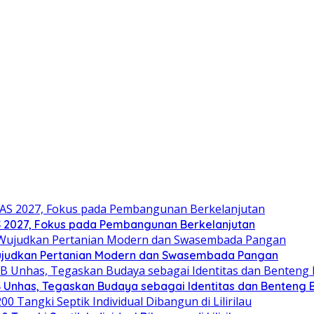
2027, Fokus pada Pembangunan Berkelanjutan
ujudkan Pertanian Modern dan Swasembada Pangan
B Unhas, Tegaskan Budaya sebagai Identitas dan Benteng