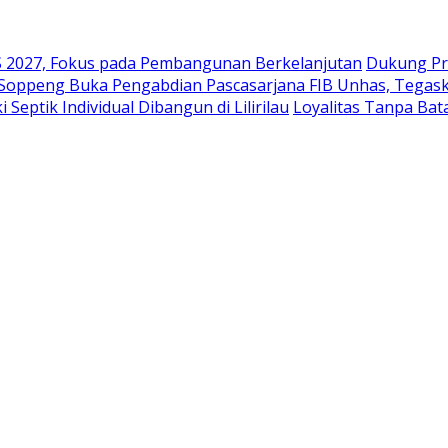
2027, Fokus pada Pembangunan Berkelanjutan
Dukung Pr
 Soppeng Buka Pengabdian Pascasarjana FIB Unhas, Tegask
eptik Individual Dibangun di Lilirilau
Loyalitas Tanpa Ba