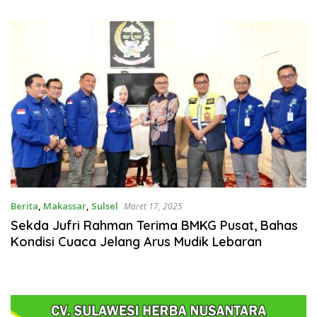
sebagai Identitas dan
Dibangun di Lilirilau
Benteng Bangsa
Berita
,
Makassar
,
Sulsel
Maret 17, 2025
Sekda Jufri Rahman Terima BMKG Pusat, Bahas
Kondisi Cuaca Jelang Arus Mudik Lebaran