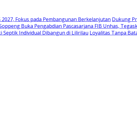
2027, Fokus pada Pembangunan Berkelanjutan
Dukung Pr
 Soppeng Buka Pengabdian Pascasarjana FIB Unhas, Tegask
eptik Individual Dibangun di Lilirilau
Loyalitas Tanpa Ba