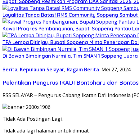
Bupati Soppeng Resmikan Program DAK Sanitasi 2026, 200 T
Loyalitas Tanpa Batas! RMS Community Soppeng Sambut
Kawal Progres Pembangunan, Bupati Soppeng Pantau La
TPA Lempa Ditinjau, Bupati Soppeng Minta Penerapan Dai
Di Bawah Bimbingan Nurmila, Tim SMAN 1 Soppeng Juara I
Berita
,
Kepulauan Selayar
,
Ragam Berita
Mei 27, 2024
Pelantikan Pengurus IKADI Bontoharu dan Bontos
RSS SELAYAR – Pengurus Cabang Ikatan Da’i Indonesia (
Tidak Ada Postingan Lagi.
Tidak ada lagi halaman untuk dimuat.