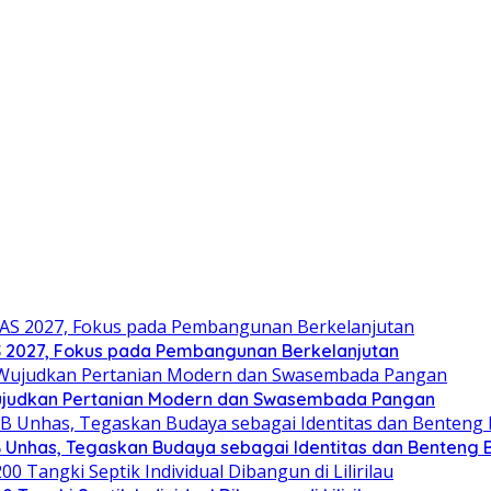
2027, Fokus pada Pembangunan Berkelanjutan
ujudkan Pertanian Modern dan Swasembada Pangan
B Unhas, Tegaskan Budaya sebagai Identitas dan Benteng