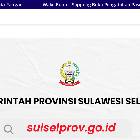
ng Buka Pengabdian Pascasarjana FIB Unhas, Tegaskan Budaya 