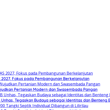
2027, Fokus pada Pembangunan Berkelanjutan
ujudkan Pertanian Modern dan Swasembada Pangan
B Unhas, Tegaskan Budaya sebagai Identitas dan Benteng