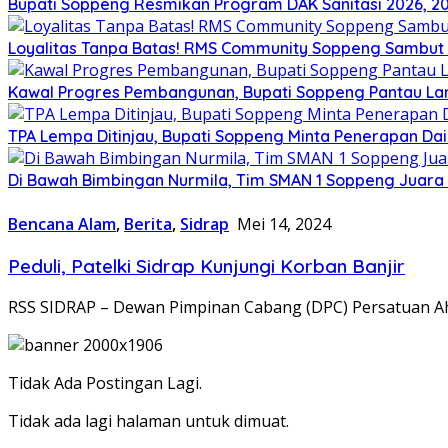
Bupati Soppeng Resmikan Program DAK Sanitasi 2026, 200 T
Loyalitas Tanpa Batas! RMS Community Soppeng Sambut
Kawal Progres Pembangunan, Bupati Soppeng Pantau La
TPA Lempa Ditinjau, Bupati Soppeng Minta Penerapan Dai
Di Bawah Bimbingan Nurmila, Tim SMAN 1 Soppeng Juara I
Bencana Alam
,
Berita
,
Sidrap
Mei 14, 2024
Peduli, Patelki Sidrap Kunjungi Korban Banjir
RSS SIDRAP – Dewan Pimpinan Cabang (DPC) Persatuan Ahl
Tidak Ada Postingan Lagi.
Tidak ada lagi halaman untuk dimuat.