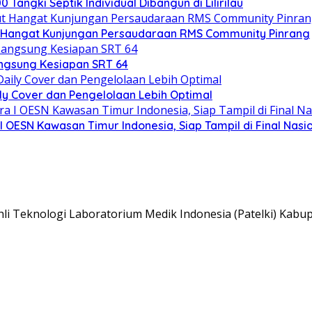
angki Septik Individual Dibangun di Lilirilau
 Hangat Kunjungan Persaudaraan RMS Community Pinrang
ngsung Kesiapan SRT 64
ly Cover dan Pengelolaan Lebih Optimal
 OESN Kawasan Timur Indonesia, Siap Tampil di Final Nasi
i Teknologi Laboratorium Medik Indonesia (Patelki) Kabu