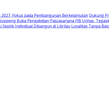
2027, Fokus pada Pembangunan Berkelanjutan
Dukung Pr
 Soppeng Buka Pengabdian Pascasarjana FIB Unhas, Tegask
eptik Individual Dibangun di Lilirilau
Loyalitas Tanpa Ba