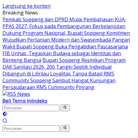
Langsung ke konten
Breaking News
Pemkab Soppeng dan DPRD Mulai Pembahasan KUA-
PPAS 2027, Fokus pada Pembangunan Berkelanjutan
Dukung Program Nasional, Bupati Soppeng Komitmen
Wujudkan Pertanian Modern dan Swasembada Pangan
Wakil Bupati Soppeng Buka Pengabdian Pascasarjana
FIB Unhas, Tegaskan Budaya sebagai Identitas dan
Benteng Bangsa
Bupati Soppeng Resmikan Program
DAK Sanitasi 2026, 200 Tangki Septik Individual
Dibangun di Lilirilau
Loyalitas Tanpa Batas! RMS
Community Soppeng Sambut Hangat Kunjungan
Persaudaraan RMS Community Pinrang
Beli Tema Ini
Indeks