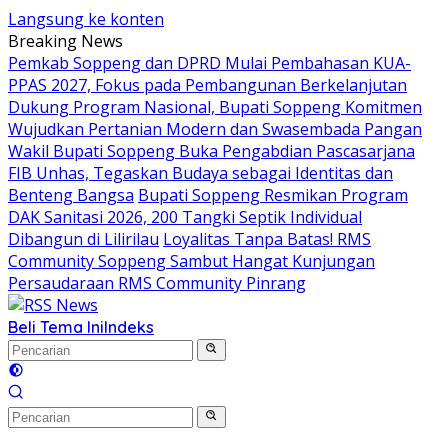
Langsung ke konten
Breaking News
Pemkab Soppeng dan DPRD Mulai Pembahasan KUA-
PPAS 2027, Fokus pada Pembangunan Berkelanjutan
Dukung Program Nasional, Bupati Soppeng Komitmen
Wujudkan Pertanian Modern dan Swasembada Pangan
Wakil Bupati Soppeng Buka Pengabdian Pascasarjana
FIB Unhas, Tegaskan Budaya sebagai Identitas dan
Benteng Bangsa
Bupati Soppeng Resmikan Program
DAK Sanitasi 2026, 200 Tangki Septik Individual
Dibangun di Lilirilau
Loyalitas Tanpa Batas! RMS
Community Soppeng Sambut Hangat Kunjungan
Persaudaraan RMS Community Pinrang
Beli Tema Ini
Indeks