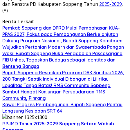
dan Renstra PD Kabupaten Soppeng Tahun
2025-2029
.
(*)
Berita Terkait
Pemkab Soppeng dan DPRD Mulai Pembahasan KUA-
PPAS 2027, Fokus pada Pembangunan Berkelanjutan
Dukung Program Nasional, Bupati Soppeng Komitmen
Wujudkan Pertanian Modern dan Swasembada Pangan
Wakil Bupati Soppeng Buka Pengabdian Pascasarjana
FIB Unhas, Tegaskan Budaya sebagai Identitas dan
Benteng Bangsa
Bupati Soppeng Resmikan Program DAK Sanitasi 2026,
200 Tangki Septik Individual Dibangun di Lilirilau
Loyalitas Tanpa Batas! RMS Community Soppeng
Sambut Hangat Kunjungan Persaudaraan RMS
Community Pinrang
Kawal Progres Pembangunan, Bupati Soppeng Pantau
Langsung Kesiapan SRT 64
RPJMD Tahun 2025-2029
Soppeng Setara
Wabub
Soppeng