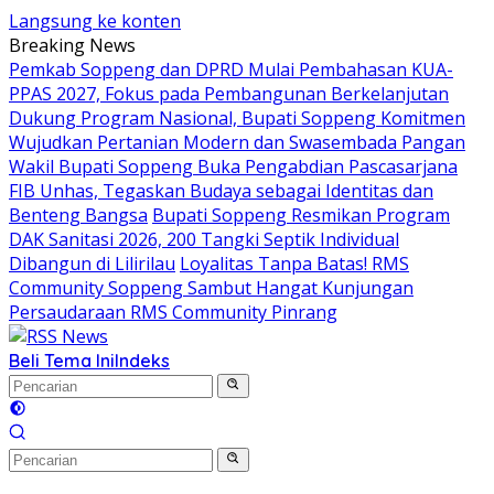
Langsung ke konten
Breaking News
Pemkab Soppeng dan DPRD Mulai Pembahasan KUA-
PPAS 2027, Fokus pada Pembangunan Berkelanjutan
Dukung Program Nasional, Bupati Soppeng Komitmen
Wujudkan Pertanian Modern dan Swasembada Pangan
Wakil Bupati Soppeng Buka Pengabdian Pascasarjana
FIB Unhas, Tegaskan Budaya sebagai Identitas dan
Benteng Bangsa
Bupati Soppeng Resmikan Program
DAK Sanitasi 2026, 200 Tangki Septik Individual
Dibangun di Lilirilau
Loyalitas Tanpa Batas! RMS
Community Soppeng Sambut Hangat Kunjungan
Persaudaraan RMS Community Pinrang
Beli Tema Ini
Indeks