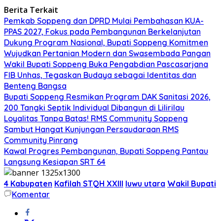
Berita Terkait
Pemkab Soppeng dan DPRD Mulai Pembahasan KUA-
PPAS 2027, Fokus pada Pembangunan Berkelanjutan
Dukung Program Nasional, Bupati Soppeng Komitmen
Wujudkan Pertanian Modern dan Swasembada Pangan
Wakil Bupati Soppeng Buka Pengabdian Pascasarjana
FIB Unhas, Tegaskan Budaya sebagai Identitas dan
Benteng Bangsa
Bupati Soppeng Resmikan Program DAK Sanitasi 2026,
200 Tangki Septik Individual Dibangun di Lilirilau
Loyalitas Tanpa Batas! RMS Community Soppeng
Sambut Hangat Kunjungan Persaudaraan RMS
Community Pinrang
Kawal Progres Pembangunan, Bupati Soppeng Pantau
Langsung Kesiapan SRT 64
4 Kabupaten
Kafilah STQH XXIII
luwu utara
Wakil Bupati
Komentar