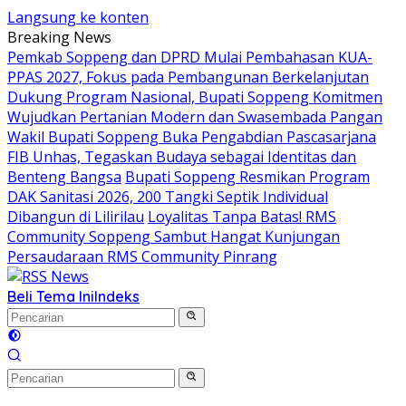
Langsung ke konten
Breaking News
Pemkab Soppeng dan DPRD Mulai Pembahasan KUA-
PPAS 2027, Fokus pada Pembangunan Berkelanjutan
Dukung Program Nasional, Bupati Soppeng Komitmen
Wujudkan Pertanian Modern dan Swasembada Pangan
Wakil Bupati Soppeng Buka Pengabdian Pascasarjana
FIB Unhas, Tegaskan Budaya sebagai Identitas dan
Benteng Bangsa
Bupati Soppeng Resmikan Program
DAK Sanitasi 2026, 200 Tangki Septik Individual
Dibangun di Lilirilau
Loyalitas Tanpa Batas! RMS
Community Soppeng Sambut Hangat Kunjungan
Persaudaraan RMS Community Pinrang
Beli Tema Ini
Indeks