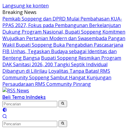
Langsung ke konten
Breaking News
Pemkab Soppeng dan DPRD Mulai Pembahasan KUA-
PPAS 2027, Fokus pada Pembangunan Berkelanjutan
Dukung Program Nasional, Bupati Soppeng Komitmen
Wujudkan Pertanian Modern dan Swasembada Pangan
Wakil Bupati Soppeng Buka Pengabdian Pascasarjana
FIB Unhas, Tegaskan Budaya sebagai Identitas dan
Benteng Bangsa
Bupati Soppeng Resmikan Program
DAK Sanitasi 2026, 200 Tangki Septik Individual
Dibangun di Lilirilau
Loyalitas Tanpa Batas! RMS
Community Soppeng Sambut Hangat Kunjungan
Persaudaraan RMS Community Pinrang
Beli Tema Ini
Indeks