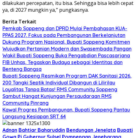
dilakukan percepatan, itu bisa. Sehingga bisa lebih cepat
ya, di 2027 mungkin ya,” pungkasnya.
Berita Terkait
Pemkab Soppeng dan DPRD Mulai Pembahasan KUA-
PPAS 2027, Fokus pada Pembangunan Berkelanjutan
Dukung Program Nasional, Bupati Soppeng Komitmen
Wujudkan Pertanian Modern dan Swasembada Pangan
Wakil Bupati Soppeng Buka Pengabdian Pascasarjana
FIB Unhas, Tegaskan Budaya sebagai Identitas dan
Benteng Bangsa
Bupati Soppeng Resmikan Program DAK Sanitasi 2026,
200 Tangki Septik Individual Dibangun di Lilirilau
Loyalitas Tanpa Batas! RMS Community Soppeng
Sambut Hangat Kunjungan Persaudaraan RMS
Community Pinrang
Kawal Progres Pembangunan, Bupati Soppeng Pantau
Langsung Kesiapan SRT 64
Adnan
Bahtiar Baharuddin
Bendungan Jenelata
Bupati
Gowa
Pj Gubernur Sulsel
Pompengan Jenebarang