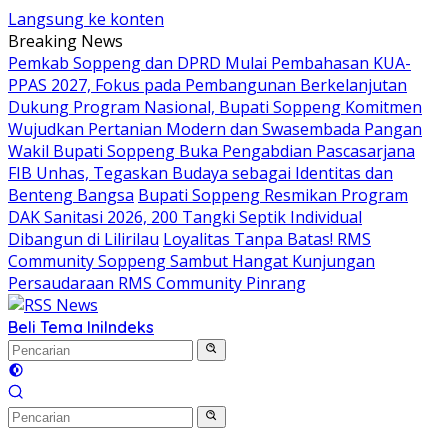
Langsung ke konten
Breaking News
Pemkab Soppeng dan DPRD Mulai Pembahasan KUA-
PPAS 2027, Fokus pada Pembangunan Berkelanjutan
Dukung Program Nasional, Bupati Soppeng Komitmen
Wujudkan Pertanian Modern dan Swasembada Pangan
Wakil Bupati Soppeng Buka Pengabdian Pascasarjana
FIB Unhas, Tegaskan Budaya sebagai Identitas dan
Benteng Bangsa
Bupati Soppeng Resmikan Program
DAK Sanitasi 2026, 200 Tangki Septik Individual
Dibangun di Lilirilau
Loyalitas Tanpa Batas! RMS
Community Soppeng Sambut Hangat Kunjungan
Persaudaraan RMS Community Pinrang
Beli Tema Ini
Indeks