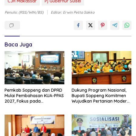
CJH Makassar
Pj Gubernur Sulsel
Penulis: (RSS/WIN/BS)
Editor: Erwin Petta Sakko
Baca Juga
Pemkab Soppeng dan DPRD
Dukung Program Nasional,
Mulai Pembahasan KUA-PPAS
Bupati Soppeng Komitmen
2027, Fokus pada
Wujudkan Pertanian Modern
Pembangunan Berkelanjutan
dan Swasembada Pangan