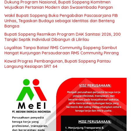
Dukung Program Nasional, Bupati Soppeng Komitmen
Wujudkan Pertanian Modern dan Swasembada Pangan
Wakil Bupati Soppeng Buka Pengabdian Pascasarjana FIB
Unhas, Tegaskan Budaya sebagai Identitas dan Benteng
Bangsa
Bupati Soppeng Resmikan Program DAK Sanitasi 2026, 200
Tangki Septik Individual Dibangun di Lilirilau
Loyalitas Tanpa Batas! RMS Community Soppeng Sambut
Hangat Kunjungan Persaudaraan RMS Community Pinrang
Kawal Progres Pembangunan, Bupati Soppeng Pantau
Langsung Kesiapan SRT 64