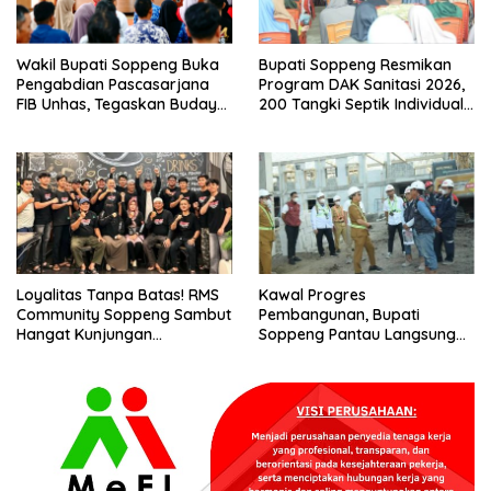
Wakil Bupati Soppeng Buka
Bupati Soppeng Resmikan
Pengabdian Pascasarjana
Program DAK Sanitasi 2026,
FIB Unhas, Tegaskan Budaya
200 Tangki Septik Individual
sebagai Identitas dan
Dibangun di Lilirilau
Benteng Bangsa
Loyalitas Tanpa Batas! RMS
Kawal Progres
Community Soppeng Sambut
Pembangunan, Bupati
Hangat Kunjungan
Soppeng Pantau Langsung
Persaudaraan RMS
Kesiapan SRT 64
Community Pinrang