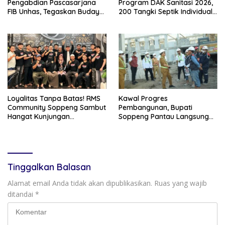
Pengabdian Pascasarjana
Program DAK Sanitasi 2026,
FIB Unhas, Tegaskan Budaya
200 Tangki Septik Individual
sebagai Identitas dan
Dibangun di Lilirilau
Benteng Bangsa
Loyalitas Tanpa Batas! RMS
Kawal Progres
Community Soppeng Sambut
Pembangunan, Bupati
Hangat Kunjungan
Soppeng Pantau Langsung
Persaudaraan RMS
Kesiapan SRT 64
Community Pinrang
Tinggalkan Balasan
Alamat email Anda tidak akan dipublikasikan.
Ruas yang wajib
ditandai
*