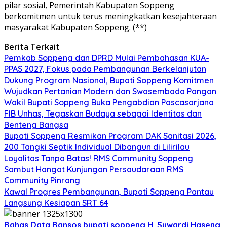
pilar sosial, Pemerintah Kabupaten Soppeng
berkomitmen untuk terus meningkatkan kesejahteraan
masyarakat Kabupaten Soppeng.
(**)
Berita Terkait
Pemkab Soppeng dan DPRD Mulai Pembahasan KUA-
PPAS 2027, Fokus pada Pembangunan Berkelanjutan
Dukung Program Nasional, Bupati Soppeng Komitmen
Wujudkan Pertanian Modern dan Swasembada Pangan
Wakil Bupati Soppeng Buka Pengabdian Pascasarjana
FIB Unhas, Tegaskan Budaya sebagai Identitas dan
Benteng Bangsa
Bupati Soppeng Resmikan Program DAK Sanitasi 2026,
200 Tangki Septik Individual Dibangun di Lilirilau
Loyalitas Tanpa Batas! RMS Community Soppeng
Sambut Hangat Kunjungan Persaudaraan RMS
Community Pinrang
Kawal Progres Pembangunan, Bupati Soppeng Pantau
Langsung Kesiapan SRT 64
Bahas Data Bansos
bupati soppeng
H. Suwardi Haseng