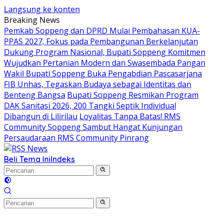
Langsung ke konten
Breaking News
Pemkab Soppeng dan DPRD Mulai Pembahasan KUA-
PPAS 2027, Fokus pada Pembangunan Berkelanjutan
Dukung Program Nasional, Bupati Soppeng Komitmen
Wujudkan Pertanian Modern dan Swasembada Pangan
Wakil Bupati Soppeng Buka Pengabdian Pascasarjana
FIB Unhas, Tegaskan Budaya sebagai Identitas dan
Benteng Bangsa
Bupati Soppeng Resmikan Program
DAK Sanitasi 2026, 200 Tangki Septik Individual
Dibangun di Lilirilau
Loyalitas Tanpa Batas! RMS
Community Soppeng Sambut Hangat Kunjungan
Persaudaraan RMS Community Pinrang
Beli Tema Ini
Indeks