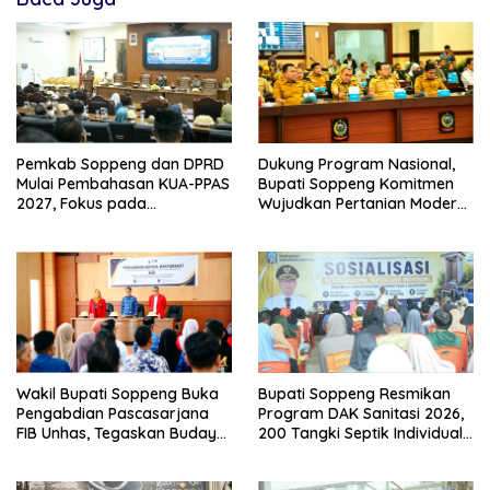
Pemkab Soppeng dan DPRD
Dukung Program Nasional,
Mulai Pembahasan KUA-PPAS
Bupati Soppeng Komitmen
2027, Fokus pada
Wujudkan Pertanian Modern
Pembangunan Berkelanjutan
dan Swasembada Pangan
Wakil Bupati Soppeng Buka
Bupati Soppeng Resmikan
Pengabdian Pascasarjana
Program DAK Sanitasi 2026,
FIB Unhas, Tegaskan Budaya
200 Tangki Septik Individual
sebagai Identitas dan
Dibangun di Lilirilau
Benteng Bangsa