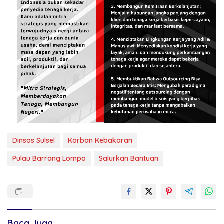
Dinsos Sulsel
Korban Kebakaran
Pulau Barrang Lompo
Salurkan Bantuan
Baca Juga