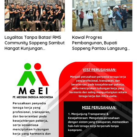
Loyalitas Tanpa Batas! RMS
Kawal Progres
Community Soppeng Sambut
Pembangunan, Bupati
Hangat Kunjungan
Soppeng Pantau Langsung
Persaudaraan RMS
Kesiapan SRT 64
Community Pinrang