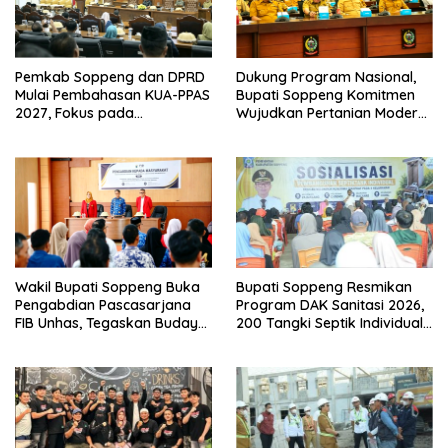
Pemkab Soppeng dan DPRD
Dukung Program Nasional,
Mulai Pembahasan KUA-PPAS
Bupati Soppeng Komitmen
2027, Fokus pada
Wujudkan Pertanian Modern
Pembangunan Berkelanjutan
dan Swasembada Pangan
Wakil Bupati Soppeng Buka
Bupati Soppeng Resmikan
Pengabdian Pascasarjana
Program DAK Sanitasi 2026,
FIB Unhas, Tegaskan Budaya
200 Tangki Septik Individual
sebagai Identitas dan
Dibangun di Lilirilau
Benteng Bangsa