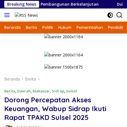
Langsung
27, Fokus pada Pembangunan Berkelanjutan
Breaking News
Dukung P
ke
konten
Beranda
Berita
Politik
Hukum
Pemerintahan
Pendidika
Beranda
Berita
Berita
,
Daerah
,
Makassar
,
Sidrap
,
Sulsel
Dorong Percepatan Akses
Keuangan, Wabup Sidrap Ikuti
Rapat TPAKD Sulsel 2025