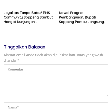
sebagai Identitas dan
Dibangun di Lilirilau
Benteng Bangsa
Loyalitas Tanpa Batas! RMS
Kawal Progres
Community Soppeng Sambut
Pembangunan, Bupati
Hangat Kunjungan
Soppeng Pantau Langsung
Persaudaraan RMS
Kesiapan SRT 64
Community Pinrang
Tinggalkan Balasan
Alamat email Anda tidak akan dipublikasikan.
Ruas yang wajib
ditandai
*