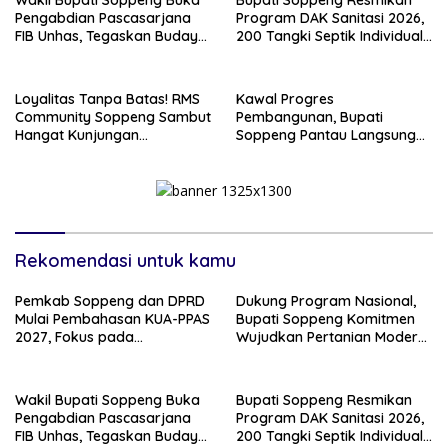
Pengabdian Pascasarjana
Program DAK Sanitasi 2026,
FIB Unhas, Tegaskan Budaya
200 Tangki Septik Individual
sebagai Identitas dan
Dibangun di Lilirilau
Benteng Bangsa
Loyalitas Tanpa Batas! RMS
Kawal Progres
Community Soppeng Sambut
Pembangunan, Bupati
Hangat Kunjungan
Soppeng Pantau Langsung
Persaudaraan RMS
Kesiapan SRT 64
Community Pinrang
Rekomendasi untuk kamu
Pemkab Soppeng dan DPRD
Dukung Program Nasional,
Mulai Pembahasan KUA-PPAS
Bupati Soppeng Komitmen
2027, Fokus pada
Wujudkan Pertanian Modern
Pembangunan Berkelanjutan
dan Swasembada Pangan
Wakil Bupati Soppeng Buka
Bupati Soppeng Resmikan
Pengabdian Pascasarjana
Program DAK Sanitasi 2026,
FIB Unhas, Tegaskan Budaya
200 Tangki Septik Individual