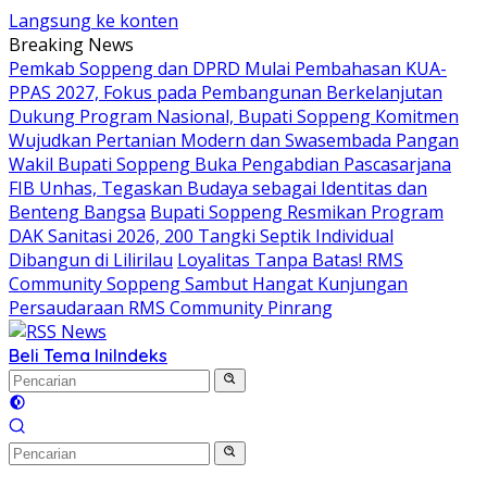
Langsung ke konten
Breaking News
Pemkab Soppeng dan DPRD Mulai Pembahasan KUA-
PPAS 2027, Fokus pada Pembangunan Berkelanjutan
Dukung Program Nasional, Bupati Soppeng Komitmen
Wujudkan Pertanian Modern dan Swasembada Pangan
Wakil Bupati Soppeng Buka Pengabdian Pascasarjana
FIB Unhas, Tegaskan Budaya sebagai Identitas dan
Benteng Bangsa
Bupati Soppeng Resmikan Program
DAK Sanitasi 2026, 200 Tangki Septik Individual
Dibangun di Lilirilau
Loyalitas Tanpa Batas! RMS
Community Soppeng Sambut Hangat Kunjungan
Persaudaraan RMS Community Pinrang
Beli Tema Ini
Indeks