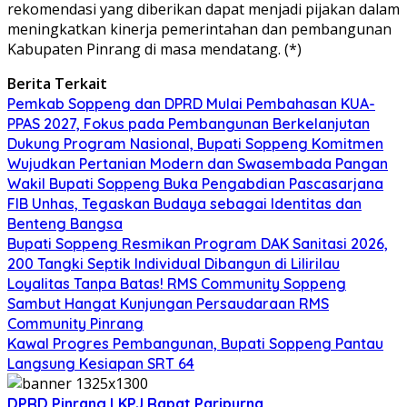
rekomendasi yang diberikan dapat menjadi pijakan dalam
meningkatkan kinerja pemerintahan dan pembangunan
Kabupaten Pinrang di masa mendatang. (*)
Berita Terkait
Pemkab Soppeng dan DPRD Mulai Pembahasan KUA-
PPAS 2027, Fokus pada Pembangunan Berkelanjutan
Dukung Program Nasional, Bupati Soppeng Komitmen
Wujudkan Pertanian Modern dan Swasembada Pangan
Wakil Bupati Soppeng Buka Pengabdian Pascasarjana
FIB Unhas, Tegaskan Budaya sebagai Identitas dan
Benteng Bangsa
Bupati Soppeng Resmikan Program DAK Sanitasi 2026,
200 Tangki Septik Individual Dibangun di Lilirilau
Loyalitas Tanpa Batas! RMS Community Soppeng
Sambut Hangat Kunjungan Persaudaraan RMS
Community Pinrang
Kawal Progres Pembangunan, Bupati Soppeng Pantau
Langsung Kesiapan SRT 64
DPRD Pinrang
LKPJ
Rapat Paripurna