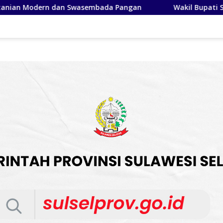
gan
Wakil Bupati Soppeng Buka Pengabdian Pascasarjan