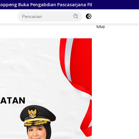
a FIB Unhas, Tegaskan Budaya sebagai Identitas dan Benteng 
tutup