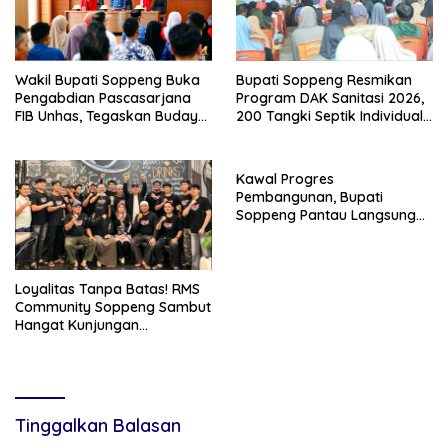
Wakil Bupati Soppeng Buka
Bupati Soppeng Resmikan
Pengabdian Pascasarjana
Program DAK Sanitasi 2026,
FIB Unhas, Tegaskan Budaya
200 Tangki Septik Individual
sebagai Identitas dan
Dibangun di Lilirilau
Benteng Bangsa
Kawal Progres
Pembangunan, Bupati
Soppeng Pantau Langsung
Kesiapan SRT 64
Loyalitas Tanpa Batas! RMS
Community Soppeng Sambut
Hangat Kunjungan
Persaudaraan RMS
Community Pinrang
Tinggalkan Balasan