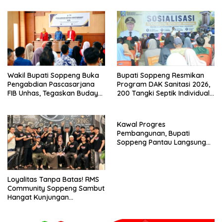
Wakil Bupati Soppeng Buka
Bupati Soppeng Resmikan
Pengabdian Pascasarjana
Program DAK Sanitasi 2026,
FIB Unhas, Tegaskan Budaya
200 Tangki Septik Individual
sebagai Identitas dan
Dibangun di Lilirilau
Benteng Bangsa
Kawal Progres
Pembangunan, Bupati
Soppeng Pantau Langsung
Kesiapan SRT 64
Loyalitas Tanpa Batas! RMS
Community Soppeng Sambut
Hangat Kunjungan
Persaudaraan RMS
Community Pinrang