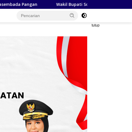
ti Soppeng Buka Pengabdian Pascasarjana FIB Unhas, Tegaskan
tutup