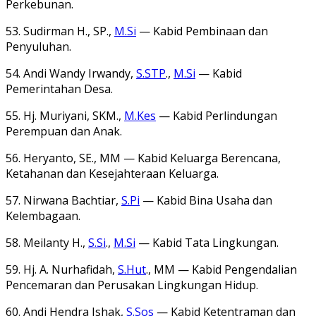
Perkebunan.
53. Sudirman H., SP.,
M.Si
— Kabid Pembinaan dan
Penyuluhan.
54. Andi Wandy Irwandy,
S.STP
.,
M.Si
— Kabid
Pemerintahan Desa.
55. Hj. Muriyani, SKM.,
M.Kes
— Kabid Perlindungan
Perempuan dan Anak.
56. Heryanto, SE., MM — Kabid Keluarga Berencana,
Ketahanan dan Kesejahteraan Keluarga.
57. Nirwana Bachtiar,
S.Pi
— Kabid Bina Usaha dan
Kelembagaan.
58. Meilanty H.,
S.Si
.,
M.Si
— Kabid Tata Lingkungan.
59. Hj. A. Nurhafidah,
S.Hut
., MM — Kabid Pengendalian
Pencemaran dan Perusakan Lingkungan Hidup.
60. Andi Hendra Ishak,
S.Sos
— Kabid Ketentraman dan