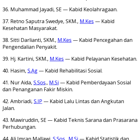
36. Muhammad Jayadi, SE — Kabid Keolahragaan.
37. Retno Saputra Swedye, SKM.,
M.Kes
— Kabid
Kesehatan Masyarakat.
38. Sitti Darlianti, SKM.,
M.Kes
— Kabid Pencegahan dan
Pengendalian Penyakit.
39. Hj. Kartini, SKM.,
M.Kes
— Kabid Pelayanan Kesehatan.
40. Hasim,
S.Ag
— Kabid Rehabilitasi Sosial.
41. Nur Aida,
S.Sos
.,
M.Si
— Kabid Pemberdayaan Sosial
dan Penanganan Fakir Miskin.
42. Ambriadi,
S.IP
— Kabid Lalu Lintas dan Angkutan
Jalan.
43. Mawiruddin, SE — Kabid Teknis Sarana dan Prasarana
Perhubungan.
44. Ali Imran Mallawi,
S.Sos
.,
M.Si
— Kabid Statistik dan