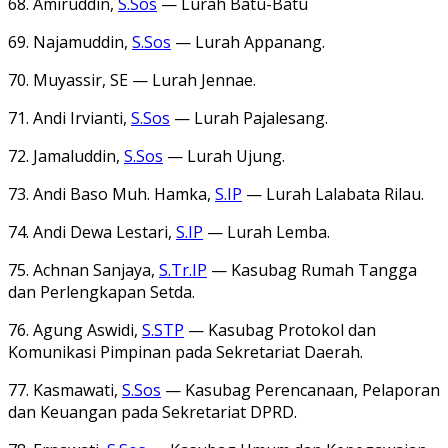
68. Amiruddin,
S.Sos
— Lurah Batu-Batu
69. Najamuddin,
S.Sos
— Lurah Appanang.
70. Muyassir, SE — Lurah Jennae.
71. Andi Irvianti,
S.Sos
— Lurah Pajalesang.
72. Jamaluddin,
S.Sos
— Lurah Ujung.
73. Andi Baso Muh. Hamka,
S.IP
— Lurah Lalabata Rilau.
74. Andi Dewa Lestari,
S.IP
— Lurah Lemba.
75. Achnan Sanjaya,
S.Tr.IP
— Kasubag Rumah Tangga
dan Perlengkapan Setda.
76. Agung Aswidi,
S.STP
— Kasubag Protokol dan
Komunikasi Pimpinan pada Sekretariat Daerah.
77. Kasmawati,
S.Sos
— Kasubag Perencanaan, Pelaporan
dan Keuangan pada Sekretariat DPRD.