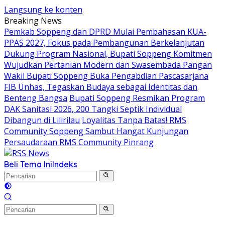
Langsung ke konten
Breaking News
Pemkab Soppeng dan DPRD Mulai Pembahasan KUA-
PPAS 2027, Fokus pada Pembangunan Berkelanjutan
Dukung Program Nasional, Bupati Soppeng Komitmen
Wujudkan Pertanian Modern dan Swasembada Pangan
Wakil Bupati Soppeng Buka Pengabdian Pascasarjana
FIB Unhas, Tegaskan Budaya sebagai Identitas dan
Benteng Bangsa
Bupati Soppeng Resmikan Program
DAK Sanitasi 2026, 200 Tangki Septik Individual
Dibangun di Lilirilau
Loyalitas Tanpa Batas! RMS
Community Soppeng Sambut Hangat Kunjungan
Persaudaraan RMS Community Pinrang
Beli Tema Ini
Indeks