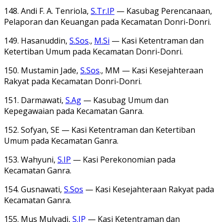
148. Andi F. A. Tenriola,
S.Tr.IP
— Kasubag Perencanaan,
Pelaporan dan Keuangan pada Kecamatan Donri-Donri.
149. Hasanuddin,
S.Sos
.,
M.Si
— Kasi Ketentraman dan
Ketertiban Umum pada Kecamatan Donri-Donri.
150. Mustamin Jade,
S.Sos
., MM — Kasi Kesejahteraan
Rakyat pada Kecamatan Donri-Donri.
151. Darmawati,
S.Ag
— Kasubag Umum dan
Kepegawaian pada Kecamatan Ganra.
152. Sofyan, SE — Kasi Ketentraman dan Ketertiban
Umum pada Kecamatan Ganra.
153. Wahyuni,
S.IP
— Kasi Perekonomian pada
Kecamatan Ganra.
154. Gusnawati,
S.Sos
— Kasi Kesejahteraan Rakyat pada
Kecamatan Ganra.
155. Mus Mulyadi,
S.IP
— Kasi Ketentraman dan