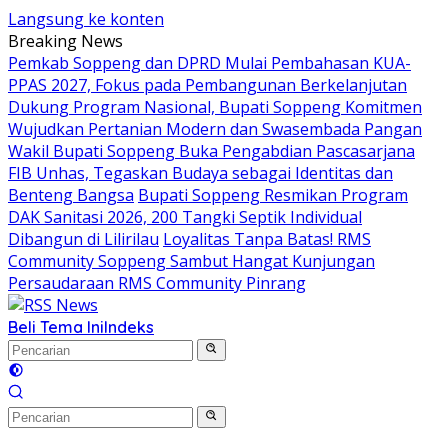
Langsung ke konten
Breaking News
Pemkab Soppeng dan DPRD Mulai Pembahasan KUA-
PPAS 2027, Fokus pada Pembangunan Berkelanjutan
Dukung Program Nasional, Bupati Soppeng Komitmen
Wujudkan Pertanian Modern dan Swasembada Pangan
Wakil Bupati Soppeng Buka Pengabdian Pascasarjana
FIB Unhas, Tegaskan Budaya sebagai Identitas dan
Benteng Bangsa
Bupati Soppeng Resmikan Program
DAK Sanitasi 2026, 200 Tangki Septik Individual
Dibangun di Lilirilau
Loyalitas Tanpa Batas! RMS
Community Soppeng Sambut Hangat Kunjungan
Persaudaraan RMS Community Pinrang
Beli Tema Ini
Indeks