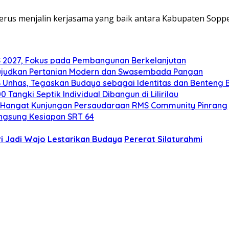
rus menjalin kerjasama yang baik antara Kabupaten Sopp
2027, Fokus pada Pembangunan Berkelanjutan
ujudkan Pertanian Modern dan Swasembada Pangan
B Unhas, Tegaskan Budaya sebagai Identitas dan Benteng
angki Septik Individual Dibangun di Lilirilau
 Hangat Kunjungan Persaudaraan RMS Community Pinrang
ngsung Kesiapan SRT 64
i Jadi Wajo
Lestarikan Budaya
Pererat Silaturahmi