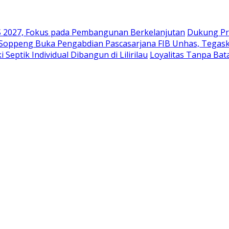
2027, Fokus pada Pembangunan Berkelanjutan
Dukung Pr
 Soppeng Buka Pengabdian Pascasarjana FIB Unhas, Tegask
eptik Individual Dibangun di Lilirilau
Loyalitas Tanpa Ba