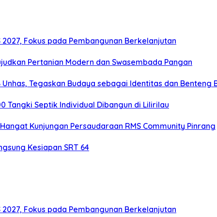
2027, Fokus pada Pembangunan Berkelanjutan
ujudkan Pertanian Modern dan Swasembada Pangan
B Unhas, Tegaskan Budaya sebagai Identitas dan Benteng
angki Septik Individual Dibangun di Lilirilau
 Hangat Kunjungan Persaudaraan RMS Community Pinrang
ngsung Kesiapan SRT 64
2027, Fokus pada Pembangunan Berkelanjutan