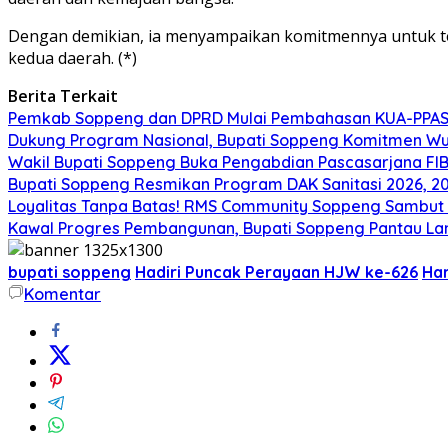
Dengan demikian, ia menyampaikan komitmennya untuk te
kedua daerah. (*)
Berita Terkait
Pemkab Soppeng dan DPRD Mulai Pembahasan KUA-PPAS 
Dukung Program Nasional, Bupati Soppeng Komitmen W
Wakil Bupati Soppeng Buka Pengabdian Pascasarjana FI
Bupati Soppeng Resmikan Program DAK Sanitasi 2026, 200 T
Loyalitas Tanpa Batas! RMS Community Soppeng Sambut
Kawal Progres Pembangunan, Bupati Soppeng Pantau La
bupati soppeng
Hadiri Puncak Perayaan HJW ke-626
Har
Komentar