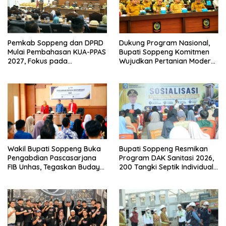
Pemkab Soppeng dan DPRD
Dukung Program Nasional,
Mulai Pembahasan KUA-PPAS
Bupati Soppeng Komitmen
2027, Fokus pada
Wujudkan Pertanian Modern
Pembangunan Berkelanjutan
dan Swasembada Pangan
Wakil Bupati Soppeng Buka
Bupati Soppeng Resmikan
Pengabdian Pascasarjana
Program DAK Sanitasi 2026,
FIB Unhas, Tegaskan Budaya
200 Tangki Septik Individual
sebagai Identitas dan
Dibangun di Lilirilau
Benteng Bangsa