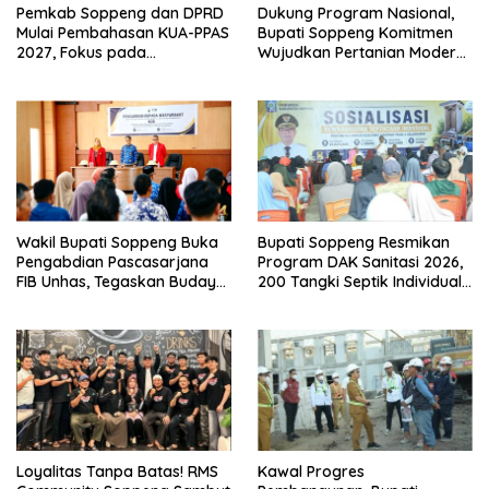
Pemkab Soppeng dan DPRD
Dukung Program Nasional,
Mulai Pembahasan KUA-PPAS
Bupati Soppeng Komitmen
2027, Fokus pada
Wujudkan Pertanian Modern
Pembangunan Berkelanjutan
dan Swasembada Pangan
Wakil Bupati Soppeng Buka
Bupati Soppeng Resmikan
Pengabdian Pascasarjana
Program DAK Sanitasi 2026,
FIB Unhas, Tegaskan Budaya
200 Tangki Septik Individual
sebagai Identitas dan
Dibangun di Lilirilau
Benteng Bangsa
Loyalitas Tanpa Batas! RMS
Kawal Progres