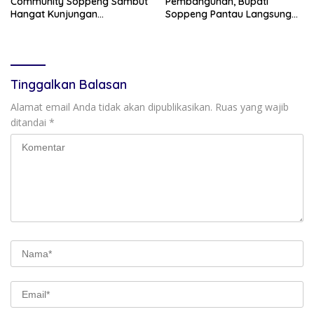
Community Soppeng Sambut
Pembangunan, Bupati
Hangat Kunjungan
Soppeng Pantau Langsung
Persaudaraan RMS
Kesiapan SRT 64
Community Pinrang
Tinggalkan Balasan
Alamat email Anda tidak akan dipublikasikan.
Ruas yang wajib
ditandai
*