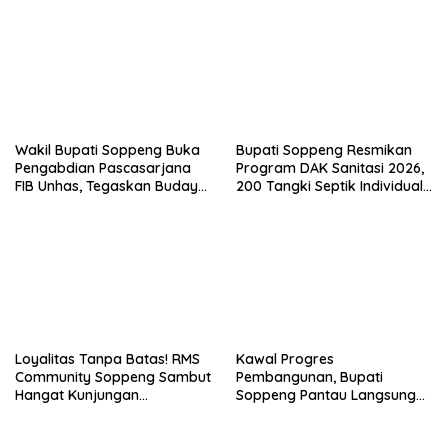
Wakil Bupati Soppeng Buka
Bupati Soppeng Resmikan
Pengabdian Pascasarjana
Program DAK Sanitasi 2026,
FIB Unhas, Tegaskan Budaya
200 Tangki Septik Individual
sebagai Identitas dan
Dibangun di Lilirilau
Benteng Bangsa
Loyalitas Tanpa Batas! RMS
Kawal Progres
Community Soppeng Sambut
Pembangunan, Bupati
Hangat Kunjungan
Soppeng Pantau Langsung
Persaudaraan RMS
Kesiapan SRT 64
Community Pinrang