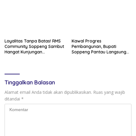
Loyalitas Tanpa Batas! RMS
Kawal Progres
Community Soppeng Sambut
Pembangunan, Bupati
Hangat Kunjungan
Soppeng Pantau Langsung
Persaudaraan RMS
Kesiapan SRT 64
Community Pinrang
Tinggalkan Balasan
Alamat email Anda tidak akan dipublikasikan.
Ruas yang wajib
ditandai
*