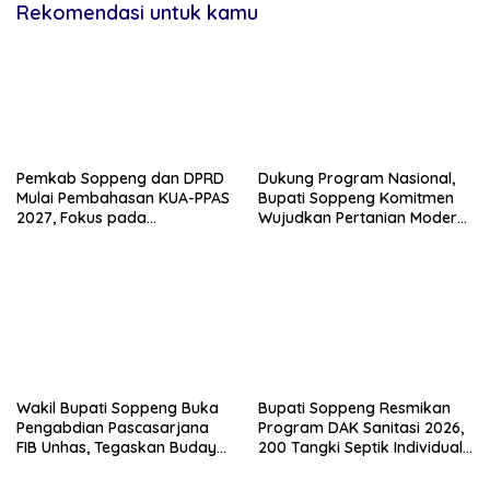
Rekomendasi untuk kamu
Pemkab Soppeng dan DPRD
Dukung Program Nasional,
Mulai Pembahasan KUA-PPAS
Bupati Soppeng Komitmen
2027, Fokus pada
Wujudkan Pertanian Modern
Pembangunan Berkelanjutan
dan Swasembada Pangan
Wakil Bupati Soppeng Buka
Bupati Soppeng Resmikan
Pengabdian Pascasarjana
Program DAK Sanitasi 2026,
FIB Unhas, Tegaskan Budaya
200 Tangki Septik Individual
sebagai Identitas dan
Dibangun di Lilirilau
Benteng Bangsa