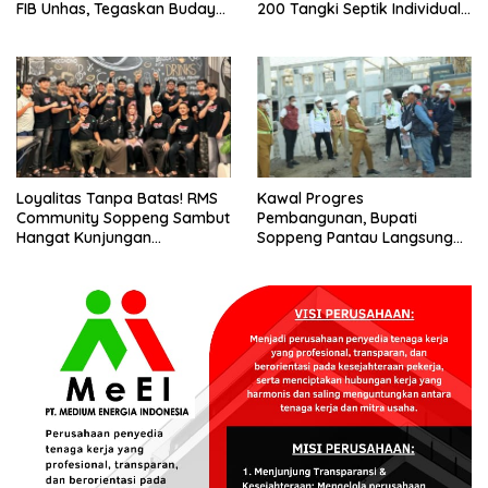
FIB Unhas, Tegaskan Budaya
200 Tangki Septik Individual
sebagai Identitas dan
Dibangun di Lilirilau
Benteng Bangsa
Loyalitas Tanpa Batas! RMS
Kawal Progres
Community Soppeng Sambut
Pembangunan, Bupati
Hangat Kunjungan
Soppeng Pantau Langsung
Persaudaraan RMS
Kesiapan SRT 64
Community Pinrang