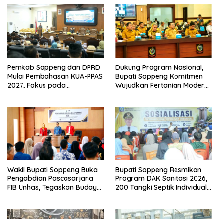
Pemkab Soppeng dan DPRD
Dukung Program Nasional,
Mulai Pembahasan KUA-PPAS
Bupati Soppeng Komitmen
2027, Fokus pada
Wujudkan Pertanian Modern
Pembangunan Berkelanjutan
dan Swasembada Pangan
Wakil Bupati Soppeng Buka
Bupati Soppeng Resmikan
Pengabdian Pascasarjana
Program DAK Sanitasi 2026,
FIB Unhas, Tegaskan Budaya
200 Tangki Septik Individual
sebagai Identitas dan
Dibangun di Lilirilau
Benteng Bangsa