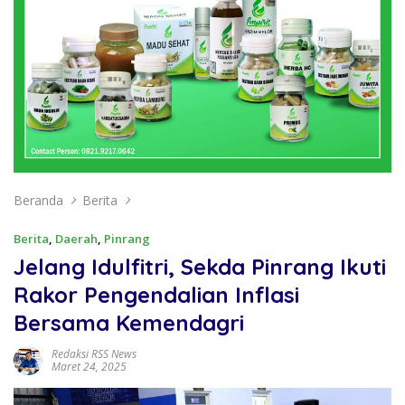
Beranda
Berita
Berita
,
Daerah
,
Pinrang
Jelang Idulfitri, Sekda Pinrang Ikuti
Rakor Pengendalian Inflasi
Bersama Kemendagri
Redaksi RSS News
Maret 24, 2025