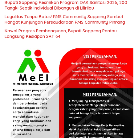
Bupati Soppeng Resmikan Program DAK Sanitasi 2026, 200
Tangki Septik Individual Dibangun di Lilirilau
Loyalitas Tanpa Batas! RMS Community Soppeng Sambut
Hangat Kunjungan Persaudaraan RMS Community Pinrang
Kawal Progres Pembangunan, Bupati Soppeng Pantau
Langsung Kesiapan SRT 64