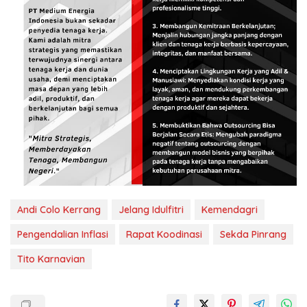
Andi Colo Kerrang
Jelang Idulfitri
Kemendagri
Pengendalian Inflasi
Rapat Koodinasi
Sekda Pinrang
Tito Karnavian