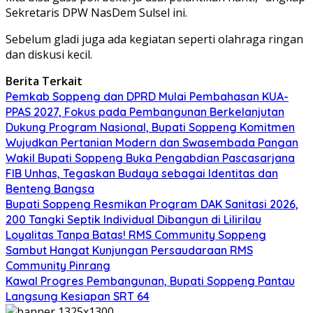
Sekretaris DPW NasDem Sulsel ini.
Sebelum gladi juga ada kegiatan seperti olahraga ringan
dan diskusi kecil.
Berita Terkait
Pemkab Soppeng dan DPRD Mulai Pembahasan KUA-
PPAS 2027, Fokus pada Pembangunan Berkelanjutan
Dukung Program Nasional, Bupati Soppeng Komitmen
Wujudkan Pertanian Modern dan Swasembada Pangan
Wakil Bupati Soppeng Buka Pengabdian Pascasarjana
FIB Unhas, Tegaskan Budaya sebagai Identitas dan
Benteng Bangsa
Bupati Soppeng Resmikan Program DAK Sanitasi 2026,
200 Tangki Septik Individual Dibangun di Lilirilau
Loyalitas Tanpa Batas! RMS Community Soppeng
Sambut Hangat Kunjungan Persaudaraan RMS
Community Pinrang
Kawal Progres Pembangunan, Bupati Soppeng Pantau
Langsung Kesiapan SRT 64