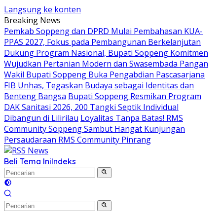
Langsung ke konten
Breaking News
Pemkab Soppeng dan DPRD Mulai Pembahasan KUA-
PPAS 2027, Fokus pada Pembangunan Berkelanjutan
Dukung Program Nasional, Bupati Soppeng Komitmen
Wujudkan Pertanian Modern dan Swasembada Pangan
Wakil Bupati Soppeng Buka Pengabdian Pascasarjana
FIB Unhas, Tegaskan Budaya sebagai Identitas dan
Benteng Bangsa
Bupati Soppeng Resmikan Program
DAK Sanitasi 2026, 200 Tangki Septik Individual
Dibangun di Lilirilau
Loyalitas Tanpa Batas! RMS
Community Soppeng Sambut Hangat Kunjungan
Persaudaraan RMS Community Pinrang
Beli Tema Ini
Indeks