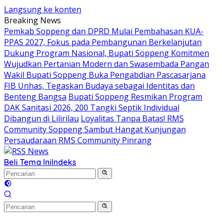
Langsung ke konten
Breaking News
Pemkab Soppeng dan DPRD Mulai Pembahasan KUA-
PPAS 2027, Fokus pada Pembangunan Berkelanjutan
Dukung Program Nasional, Bupati Soppeng Komitmen
Wujudkan Pertanian Modern dan Swasembada Pangan
Wakil Bupati Soppeng Buka Pengabdian Pascasarjana
FIB Unhas, Tegaskan Budaya sebagai Identitas dan
Benteng Bangsa
Bupati Soppeng Resmikan Program
DAK Sanitasi 2026, 200 Tangki Septik Individual
Dibangun di Lilirilau
Loyalitas Tanpa Batas! RMS
Community Soppeng Sambut Hangat Kunjungan
Persaudaraan RMS Community Pinrang
Beli Tema Ini
Indeks