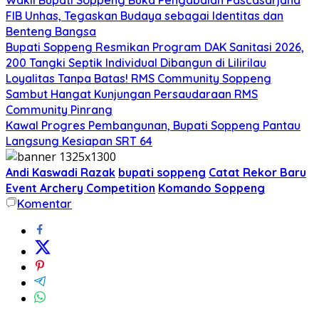
FIB Unhas, Tegaskan Budaya sebagai Identitas dan
Benteng Bangsa
Bupati Soppeng Resmikan Program DAK Sanitasi 2026,
200 Tangki Septik Individual Dibangun di Lilirilau
Loyalitas Tanpa Batas! RMS Community Soppeng
Sambut Hangat Kunjungan Persaudaraan RMS
Community Pinrang
Kawal Progres Pembangunan, Bupati Soppeng Pantau
Langsung Kesiapan SRT 64
Andi Kaswadi Razak
bupati soppeng
Catat Rekor Baru
Event Archery Competition
Komando Soppeng
Komentar