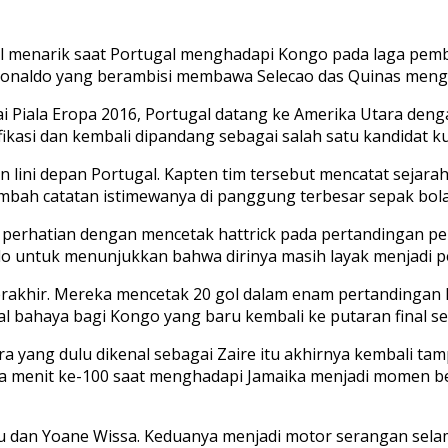
el menarik saat Portugal menghadapi Kongo pada laga pem
no Ronaldo yang berambisi membawa Selecao das Quinas m
 Piala Eropa 2016, Portugal datang ke Amerika Utara denga
ifikasi dan kembali dipandang sebagai salah satu kandidat 
lan lini depan Portugal. Kapten tim tersebut mencatat sej
nambah catatan istimewanya di panggung terbesar sepak bola
i perhatian dengan mencetak hattrick pada pertandingan per
do untuk menunjukkan bahwa dirinya masih layak menjadi p
erakhir. Mereka mencetak 20 gol dalam enam pertandingan k
inyal bahaya bagi Kongo yang baru kembali ke putaran final 
a yang dulu dikenal sebagai Zaire itu akhirnya kembali tamp
ada menit ke-100 saat menghadapi Jamaika menjadi momen b
an Yoane Wissa. Keduanya menjadi motor serangan selama 