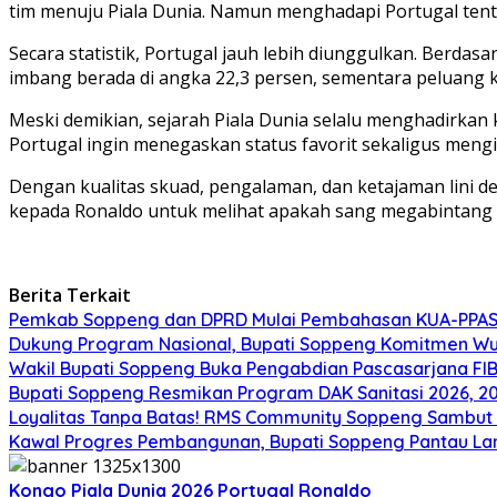
tim menuju Piala Dunia. Namun menghadapi Portugal tent
Secara statistik, Portugal jauh lebih diunggulkan. Berda
imbang berada di angka 22,3 persen, sementara peluang
Meski demikian, sejarah Piala Dunia selalu menghadirkan
Portugal ingin menegaskan status favorit sekaligus meng
Dengan kualitas skuad, pengalaman, dan ketajaman lini d
kepada Ronaldo untuk melihat apakah sang megabintang
Berita Terkait
Pemkab Soppeng dan DPRD Mulai Pembahasan KUA-PPAS 
Dukung Program Nasional, Bupati Soppeng Komitmen W
Wakil Bupati Soppeng Buka Pengabdian Pascasarjana FI
Bupati Soppeng Resmikan Program DAK Sanitasi 2026, 200 T
Loyalitas Tanpa Batas! RMS Community Soppeng Sambut
Kawal Progres Pembangunan, Bupati Soppeng Pantau La
Kongo
Piala Dunia 2026
Portugal
Ronaldo