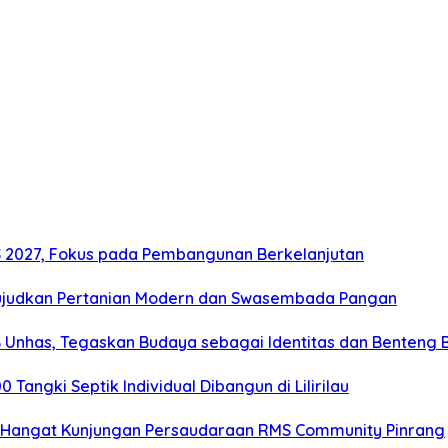
2027, Fokus pada Pembangunan Berkelanjutan
ujudkan Pertanian Modern dan Swasembada Pangan
B Unhas, Tegaskan Budaya sebagai Identitas dan Benteng
angki Septik Individual Dibangun di Lilirilau
 Hangat Kunjungan Persaudaraan RMS Community Pinrang