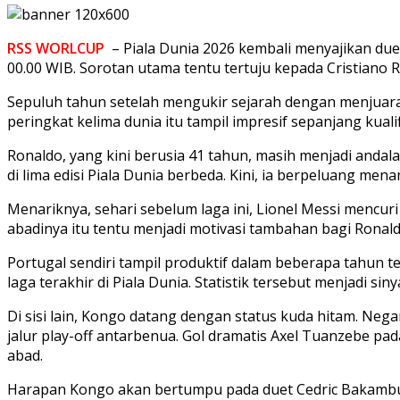
RSS WORLCUP
– Piala Dunia 2026 kembali menyajikan du
00.00 WIB. Sorotan utama tentu tertuju kepada Cristia
Sepuluh tahun setelah mengukir sejarah dengan menjuarai
peringkat kelima dunia itu tampil impresif sepanjang kual
Ronaldo, yang kini berusia 41 tahun, masih menjadi anda
di lima edisi Piala Dunia berbeda. Kini, ia berpeluang me
Menariknya, sehari sebelum laga ini, Lionel Messi mencur
abadinya itu tentu menjadi motivasi tambahan bagi Ronal
Portugal sendiri tampil produktif dalam beberapa tahun t
laga terakhir di Piala Dunia. Statistik tersebut menjadi s
Di sisi lain, Kongo datang dengan status kuda hitam. Negar
jalur play-off antarbenua. Gol dramatis Axel Tuanzebe p
abad.
Harapan Kongo akan bertumpu pada duet Cedric Bakambu d