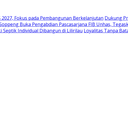
2027, Fokus pada Pembangunan Berkelanjutan
Dukung Pr
 Soppeng Buka Pengabdian Pascasarjana FIB Unhas, Tegask
eptik Individual Dibangun di Lilirilau
Loyalitas Tanpa Ba