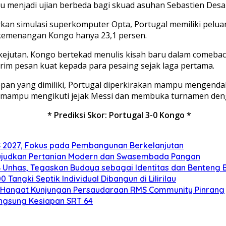
u menjadi ujian berbeda bagi skuad asuhan Sebastien Desa
sarkan simulasi superkomputer Opta, Portugal memiliki pel
 kemenangan Kongo hanya 23,1 persen.
 kejutan. Kongo bertekad menulis kisah baru dalam comeba
irim pesan kuat kepada para pesaing sejak laga pertama.
epan yang dimiliki, Portugal diperkirakan mampu mengenda
 mampu mengikuti jejak Messi dan membuka turnamen deng
* Prediksi Skor: Portugal 3-0 Kongo *
2027, Fokus pada Pembangunan Berkelanjutan
ujudkan Pertanian Modern dan Swasembada Pangan
B Unhas, Tegaskan Budaya sebagai Identitas dan Benteng
angki Septik Individual Dibangun di Lilirilau
 Hangat Kunjungan Persaudaraan RMS Community Pinrang
ngsung Kesiapan SRT 64