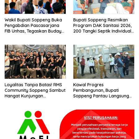
Wakil Bupati Soppeng Buka
Bupati Soppeng Resmikan
Pengabdian Pascasarjana
Program DAK Sanitasi 2026,
FIB Unhas, Tegaskan Budaya
200 Tangki Septik Individual
sebagai Identitas dan
Dibangun di Lilirilau
Benteng Bangsa
Loyalitas Tanpa Batas! RMS
Kawal Progres
Community Soppeng Sambut
Pembangunan, Bupati
Hangat Kunjungan
Soppeng Pantau Langsung
Persaudaraan RMS
Kesiapan SRT 64
Community Pinrang