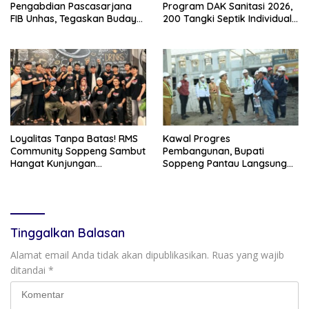
Pengabdian Pascasarjana
Program DAK Sanitasi 2026,
FIB Unhas, Tegaskan Budaya
200 Tangki Septik Individual
sebagai Identitas dan
Dibangun di Lilirilau
Benteng Bangsa
Loyalitas Tanpa Batas! RMS
Kawal Progres
Community Soppeng Sambut
Pembangunan, Bupati
Hangat Kunjungan
Soppeng Pantau Langsung
Persaudaraan RMS
Kesiapan SRT 64
Community Pinrang
Tinggalkan Balasan
Alamat email Anda tidak akan dipublikasikan.
Ruas yang wajib
ditandai
*