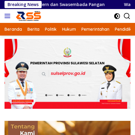
Langsung
dern dan Swasembada Pangan
Breaking News
Wakil Bupati Soppeng Bu
ke
konten
Beranda
Berita
Politik
Hukum
Pemerintahan
Pendidika