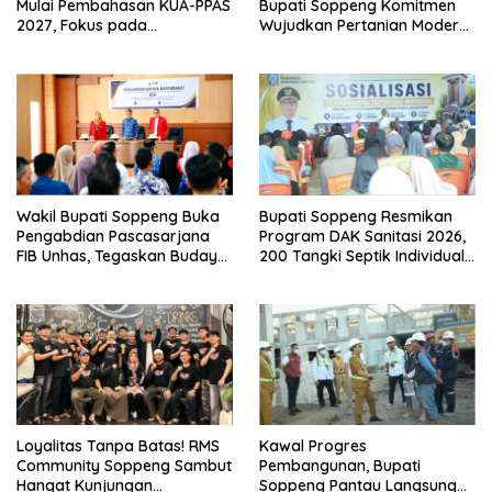
Mulai Pembahasan KUA-PPAS
Bupati Soppeng Komitmen
2027, Fokus pada
Wujudkan Pertanian Modern
Pembangunan Berkelanjutan
dan Swasembada Pangan
Wakil Bupati Soppeng Buka
Bupati Soppeng Resmikan
Pengabdian Pascasarjana
Program DAK Sanitasi 2026,
FIB Unhas, Tegaskan Budaya
200 Tangki Septik Individual
sebagai Identitas dan
Dibangun di Lilirilau
Benteng Bangsa
Loyalitas Tanpa Batas! RMS
Kawal Progres
Community Soppeng Sambut
Pembangunan, Bupati
Hangat Kunjungan
Soppeng Pantau Langsung