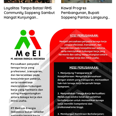
Loyalitas Tanpa Batas! RMS
Kawal Progres
Community Soppeng Sambut
Pembangunan, Bupati
Hangat Kunjungan
Soppeng Pantau Langsung
Persaudaraan RMS
Kesiapan SRT 64
Community Pinrang