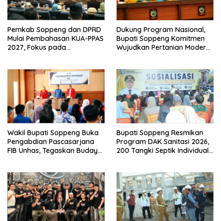
Pemkab Soppeng dan DPRD
Dukung Program Nasional,
Mulai Pembahasan KUA-PPAS
Bupati Soppeng Komitmen
2027, Fokus pada
Wujudkan Pertanian Modern
Pembangunan Berkelanjutan
dan Swasembada Pangan
Wakil Bupati Soppeng Buka
Bupati Soppeng Resmikan
Pengabdian Pascasarjana
Program DAK Sanitasi 2026,
FIB Unhas, Tegaskan Budaya
200 Tangki Septik Individual
sebagai Identitas dan
Dibangun di Lilirilau
Benteng Bangsa