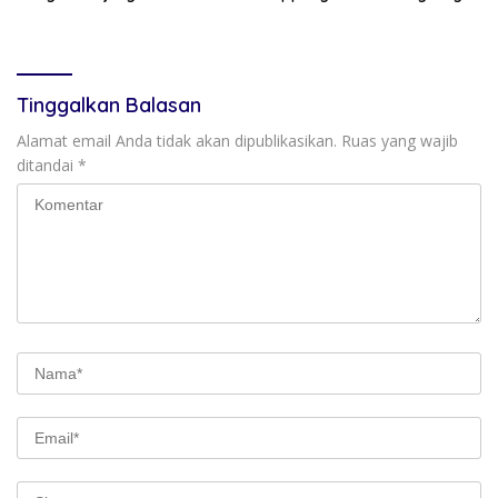
Persaudaraan RMS
Kesiapan SRT 64
Community Pinrang
Tinggalkan Balasan
Alamat email Anda tidak akan dipublikasikan.
Ruas yang wajib
ditandai
*