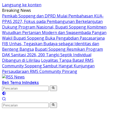
Langsung ke konten
Breaking News
Pemkab Soppeng dan DPRD Mulai Pembahasan KUA-
PPAS 2027, Fokus pada Pembangunan Berkelanjutan
Dukung Program Nasional, Bupati Soppeng Komitmen
Wujudkan Pertanian Modern dan Swasembada Pangan
Wakil Bupati Soppeng Buka Pengabdian Pascasarjana
FIB Unhas, Tegaskan Budaya sebagai Identitas dan
Benteng Bangsa
Bupati Soppeng Resmikan Program
DAK Sanitasi 2026, 200 Tangki Septik Individual
Dibangun di Lilirilau
Loyalitas Tanpa Batas! RMS
Community Soppeng Sambut Hangat Kunjungan
Persaudaraan RMS Community Pinrang
Beli Tema Ini
Indeks