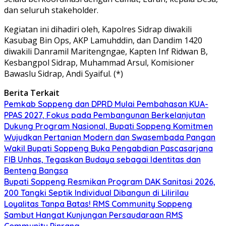
dan seluruh stakeholder.
Kegiatan ini dihadiri oleh, Kapolres Sidrap diwakili
Kasubag Bin Ops, AKP Lamuhddin, dan Dandim 1420
diwakili Danramil Maritengngae, Kapten Inf Ridwan B,
Kesbangpol Sidrap, Muhammad Arsul, Komisioner
Bawaslu Sidrap, Andi Syaiful. (*)
Berita Terkait
Pemkab Soppeng dan DPRD Mulai Pembahasan KUA-
PPAS 2027, Fokus pada Pembangunan Berkelanjutan
Dukung Program Nasional, Bupati Soppeng Komitmen
Wujudkan Pertanian Modern dan Swasembada Pangan
Wakil Bupati Soppeng Buka Pengabdian Pascasarjana
FIB Unhas, Tegaskan Budaya sebagai Identitas dan
Benteng Bangsa
Bupati Soppeng Resmikan Program DAK Sanitasi 2026,
200 Tangki Septik Individual Dibangun di Lilirilau
Loyalitas Tanpa Batas! RMS Community Soppeng
Sambut Hangat Kunjungan Persaudaraan RMS
Community Pinrang