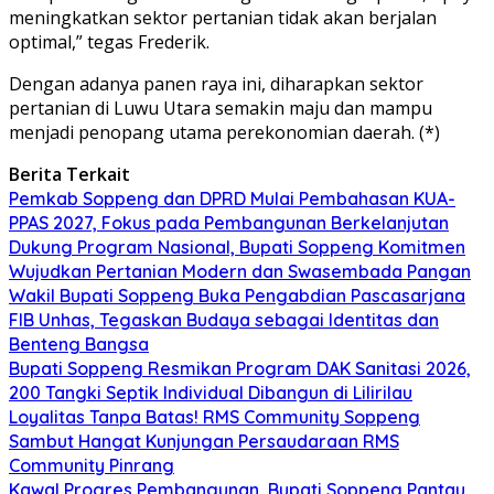
meningkatkan sektor pertanian tidak akan berjalan
optimal,” tegas Frederik.
Dengan adanya panen raya ini, diharapkan sektor
pertanian di Luwu Utara semakin maju dan mampu
menjadi penopang utama perekonomian daerah. (*)
Berita Terkait
Pemkab Soppeng dan DPRD Mulai Pembahasan KUA-
PPAS 2027, Fokus pada Pembangunan Berkelanjutan
Dukung Program Nasional, Bupati Soppeng Komitmen
Wujudkan Pertanian Modern dan Swasembada Pangan
Wakil Bupati Soppeng Buka Pengabdian Pascasarjana
FIB Unhas, Tegaskan Budaya sebagai Identitas dan
Benteng Bangsa
Bupati Soppeng Resmikan Program DAK Sanitasi 2026,
200 Tangki Septik Individual Dibangun di Lilirilau
Loyalitas Tanpa Batas! RMS Community Soppeng
Sambut Hangat Kunjungan Persaudaraan RMS
Community Pinrang
Kawal Progres Pembangunan, Bupati Soppeng Pantau