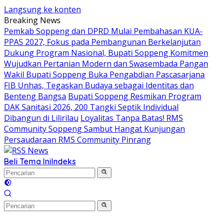
Langsung ke konten
Breaking News
Pemkab Soppeng dan DPRD Mulai Pembahasan KUA-
PPAS 2027, Fokus pada Pembangunan Berkelanjutan
Dukung Program Nasional, Bupati Soppeng Komitmen
Wujudkan Pertanian Modern dan Swasembada Pangan
Wakil Bupati Soppeng Buka Pengabdian Pascasarjana
FIB Unhas, Tegaskan Budaya sebagai Identitas dan
Benteng Bangsa
Bupati Soppeng Resmikan Program
DAK Sanitasi 2026, 200 Tangki Septik Individual
Dibangun di Lilirilau
Loyalitas Tanpa Batas! RMS
Community Soppeng Sambut Hangat Kunjungan
Persaudaraan RMS Community Pinrang
Beli Tema Ini
Indeks