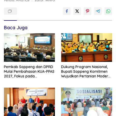
Penulis: HMS/ICB
Editor: WINPS
Baca Juga
Pemkab Soppeng dan DPRD
Dukung Program Nasional,
Mulai Pembahasan KUA-PPAS
Bupati Soppeng Komitmen
2027, Fokus pada
Wujudkan Pertanian Modern
Pembangunan Berkelanjutan
dan Swasembada Pangan