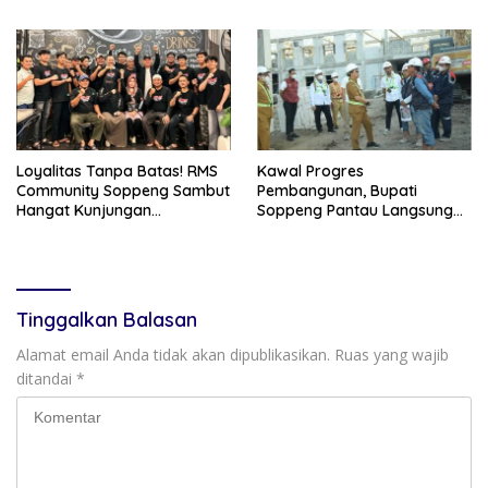
sebagai Identitas dan
Dibangun di Lilirilau
Benteng Bangsa
Loyalitas Tanpa Batas! RMS
Kawal Progres
Community Soppeng Sambut
Pembangunan, Bupati
Hangat Kunjungan
Soppeng Pantau Langsung
Persaudaraan RMS
Kesiapan SRT 64
Community Pinrang
Tinggalkan Balasan
Alamat email Anda tidak akan dipublikasikan.
Ruas yang wajib
ditandai
*