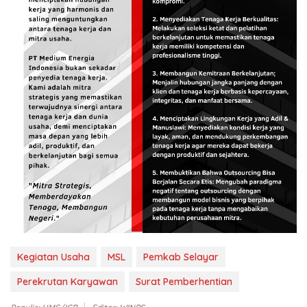
Kegiatan Usaha
MSL
Pemkab Selayar
Perekrutan Karyawan
Surat Pemberhentian