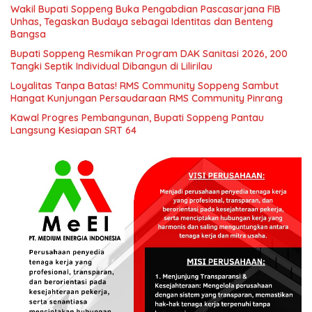
Wakil Bupati Soppeng Buka Pengabdian Pascasarjana FIB
Unhas, Tegaskan Budaya sebagai Identitas dan Benteng
Bangsa
Bupati Soppeng Resmikan Program DAK Sanitasi 2026, 200
Tangki Septik Individual Dibangun di Lilirilau
Loyalitas Tanpa Batas! RMS Community Soppeng Sambut
Hangat Kunjungan Persaudaraan RMS Community Pinrang
Kawal Progres Pembangunan, Bupati Soppeng Pantau
Langsung Kesiapan SRT 64