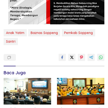
Anak Yatim
Baznas Soppeng
Pemkab Soppeng
Santri
Baca Juga