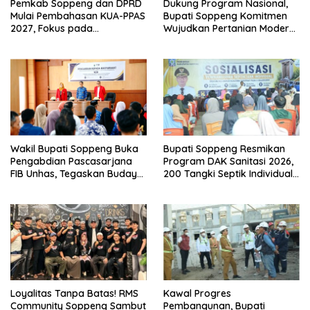
Pemkab Soppeng dan DPRD
Dukung Program Nasional,
Mulai Pembahasan KUA-PPAS
Bupati Soppeng Komitmen
2027, Fokus pada
Wujudkan Pertanian Modern
Pembangunan Berkelanjutan
dan Swasembada Pangan
Wakil Bupati Soppeng Buka
Bupati Soppeng Resmikan
Pengabdian Pascasarjana
Program DAK Sanitasi 2026,
FIB Unhas, Tegaskan Budaya
200 Tangki Septik Individual
sebagai Identitas dan
Dibangun di Lilirilau
Benteng Bangsa
Loyalitas Tanpa Batas! RMS
Kawal Progres
Community Soppeng Sambut
Pembangunan, Bupati