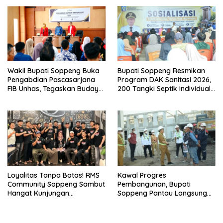
Wakil Bupati Soppeng Buka
Bupati Soppeng Resmikan
Pengabdian Pascasarjana
Program DAK Sanitasi 2026,
FIB Unhas, Tegaskan Budaya
200 Tangki Septik Individual
sebagai Identitas dan
Dibangun di Lilirilau
Benteng Bangsa
Loyalitas Tanpa Batas! RMS
Kawal Progres
Community Soppeng Sambut
Pembangunan, Bupati
Hangat Kunjungan
Soppeng Pantau Langsung
Persaudaraan RMS
Kesiapan SRT 64
Community Pinrang