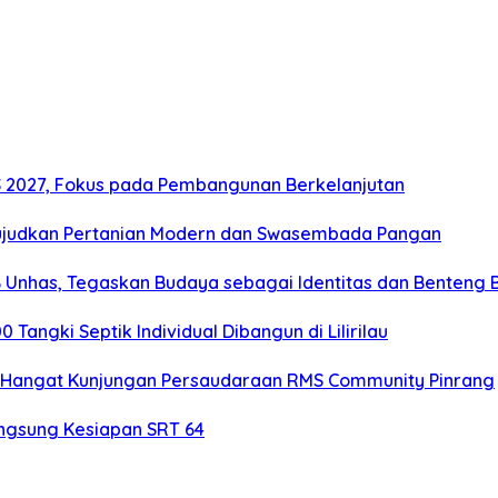
2027, Fokus pada Pembangunan Berkelanjutan
ujudkan Pertanian Modern dan Swasembada Pangan
B Unhas, Tegaskan Budaya sebagai Identitas dan Benteng
angki Septik Individual Dibangun di Lilirilau
 Hangat Kunjungan Persaudaraan RMS Community Pinrang
ngsung Kesiapan SRT 64