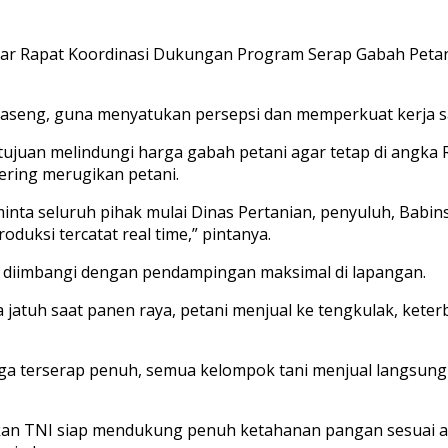
r Rapat Koordinasi Dukungan Program Serap Gabah Peta
Haseng, guna menyatukan persepsi dan memperkuat kerja sa
juan melindungi harga gabah petani agar tetap di angka 
sering merugikan petani.
 minta seluruh pihak mulai Dinas Pertanian, penyuluh, Bab
duksi tercatat real time,” pintanya.
h diimbangi dengan pendampingan maksimal di lapangan.
ga jatuh saat panen raya, petani menjual ke tengkulak, ket
a terserap penuh, semua kelompok tani menjual langsung 
gaskan TNI siap mendukung penuh ketahanan pangan sesuai