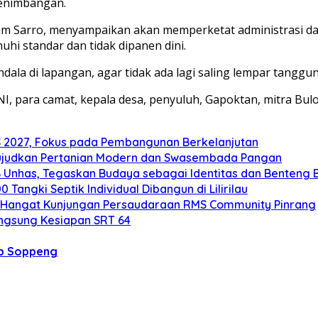
penimbangan.
m Sarro, menyampaikan akan memperketat administrasi dan 
i standar dan tidak dipanen dini.
ndala di lapangan, agar tidak ada lagi saling lempar tanggu
NI, para camat, kepala desa, penyuluh, Gapoktan, mitra Bu
2027, Fokus pada Pembangunan Berkelanjutan
ujudkan Pertanian Modern dan Swasembada Pangan
B Unhas, Tegaskan Budaya sebagai Identitas dan Benteng
angki Septik Individual Dibangun di Lilirilau
 Hangat Kunjungan Persaudaraan RMS Community Pinrang
ngsung Kesiapan SRT 64
b Soppeng