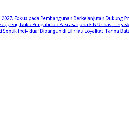
2027, Fokus pada Pembangunan Berkelanjutan
Dukung Pr
 Soppeng Buka Pengabdian Pascasarjana FIB Unhas, Tegask
eptik Individual Dibangun di Lilirilau
Loyalitas Tanpa Ba