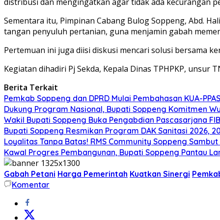
distribusi dan mengingatkan agar tidak ada kecurangan 
Sementara itu, Pimpinan Cabang Bulog Soppeng, Abd. Hali
tangan penyuluh pertanian, guna menjamin gabah memenuh
Pertemuan ini juga diisi diskusi mencari solusi bersama ke
Kegiatan dihadiri Pj Sekda, Kepala Dinas TPHPKP, unsur T
Berita Terkait
Pemkab Soppeng dan DPRD Mulai Pembahasan KUA-PPAS 
Dukung Program Nasional, Bupati Soppeng Komitmen W
Wakil Bupati Soppeng Buka Pengabdian Pascasarjana FI
Bupati Soppeng Resmikan Program DAK Sanitasi 2026, 200 T
Loyalitas Tanpa Batas! RMS Community Soppeng Sambut
Kawal Progres Pembangunan, Bupati Soppeng Pantau La
Gabah Petani
Harga Pemerintah
Kuatkan Sinergi
Pemka
Komentar