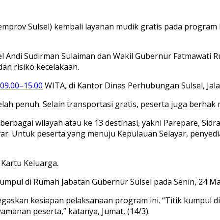
Pemprov Sulsel) kembali layanan mudik gratis pada progra
 Andi Sudirman Sulaiman dan Wakil Gubernur Fatmawati 
an risiko kecelakaan.
09.00–15.00
WITA, di Kantor Dinas Perhubungan Sulsel, Jal
telah penuh. Selain transportasi gratis, peserta juga berh
rbagai wilayah atau ke 13 destinasi, yakni Parepare, Sidra
ar. Untuk peserta yang menuju Kepulauan Selayar, penyedia
 Kartu Keluarga.
mpul di Rumah Jabatan Gubernur Sulsel pada Senin, 24 Mar
gaskan kesiapan pelaksanaan program ini. “Titik kumpul d
anan peserta,” katanya, Jumat, (14/3).