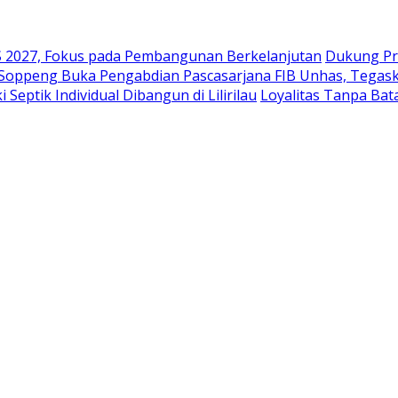
2027, Fokus pada Pembangunan Berkelanjutan
Dukung Pr
 Soppeng Buka Pengabdian Pascasarjana FIB Unhas, Tegask
eptik Individual Dibangun di Lilirilau
Loyalitas Tanpa Ba