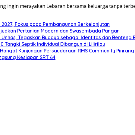
ng ingin merayakan Lebaran bersama keluarga tanpa terbeba
2027, Fokus pada Pembangunan Berkelanjutan
ujudkan Pertanian Modern dan Swasembada Pangan
B Unhas, Tegaskan Budaya sebagai Identitas dan Benteng
angki Septik Individual Dibangun di Lilirilau
 Hangat Kunjungan Persaudaraan RMS Community Pinrang
ngsung Kesiapan SRT 64