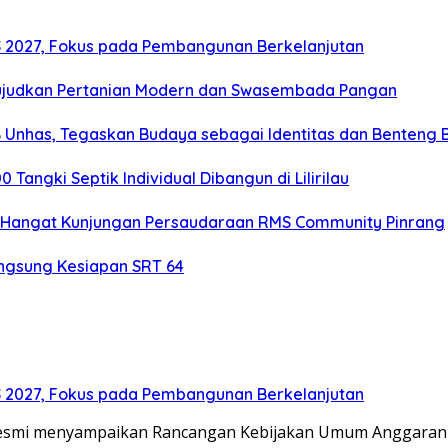
2027, Fokus pada Pembangunan Berkelanjutan
ujudkan Pertanian Modern dan Swasembada Pangan
B Unhas, Tegaskan Budaya sebagai Identitas dan Benteng
angki Septik Individual Dibangun di Lilirilau
 Hangat Kunjungan Persaudaraan RMS Community Pinrang
ngsung Kesiapan SRT 64
2027, Fokus pada Pembangunan Berkelanjutan
resmi menyampaikan Rancangan Kebijakan Umum Anggaran