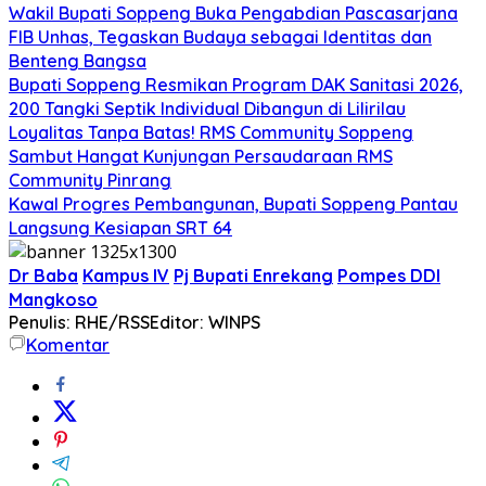
Wakil Bupati Soppeng Buka Pengabdian Pascasarjana
FIB Unhas, Tegaskan Budaya sebagai Identitas dan
Benteng Bangsa
Bupati Soppeng Resmikan Program DAK Sanitasi 2026,
200 Tangki Septik Individual Dibangun di Lilirilau
Loyalitas Tanpa Batas! RMS Community Soppeng
Sambut Hangat Kunjungan Persaudaraan RMS
Community Pinrang
Kawal Progres Pembangunan, Bupati Soppeng Pantau
Langsung Kesiapan SRT 64
Dr Baba
Kampus IV
Pj Bupati Enrekang
Pompes DDI
Mangkoso
Penulis: RHE/RSS
Editor: WINPS
Komentar