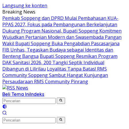
Langsung ke konten
Breaking News
Pemkab Soppeng dan DPRD Mulai Pembahasan KUA-
PPAS 2027, Fokus pada Pembangunan Berkelanjutan
Dukung Program Nasional, Bupati Soppeng Komitmen
Wujudkan Pertanian Modern dan Swasembada Pangan
Wakil Bupati Soppeng Buka Pengabdian Pascasarjana
FIB Unhas, Tegaskan Budaya sebagai Identitas dan
Benteng Bangsa
Bupati Soppeng Resmikan Program
DAK Sanitasi 2026, 200 Tangki Septik Individual
Dibangun di Lilirilau
Loyalitas Tanpa Batas! RMS
Community Soppeng Sambut Hangat Kunjungan
Persaudaraan RMS Community Pinrang
Beli Tema Ini
Indeks